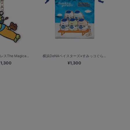
スThe Magica...
横浜DeNAベイスターズ×すみっコぐら...
¥1,300
¥1,300