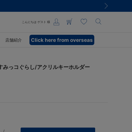
こんにちは
ゲスト
様
Click here from overseas
店舗紹介
×すみっコぐらし/アクリルキーホルダー
 /