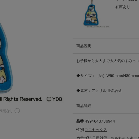
在庫あり
商品説明
お子様から大人まで大人気のすみっコ
◆サイズ：（約）W50mm×H80mm×
◆素材：アクリル,亜鉛合金
商品詳細
展開なし:◯
品番
4994643736944
性別
ユニセックス
カテゴリ
日用雑貨・おもちゃ
>
キー