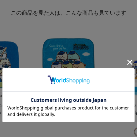
この商品を見た人は、こんな商品も見ています
×すみっコぐら...
横浜DeNAベイスターズ×すみっコぐら...
横浜DeNAベイス
0
¥800