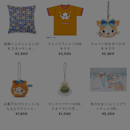
総柄ミニクッション/D
フェイスＴシャツ/DB.
チェーン付きポーチ/D
B.スターマン＆...
キララ
B.キララ
¥2,900
¥3,500
¥2,800
お菓子なマスコット/も
マンスリーケーキDB.
冬のかまくら/ミニブラ
ちもちマスコット...
スターマン/1月...
ンケット/DB....
¥1,800
¥1,000
¥3,300