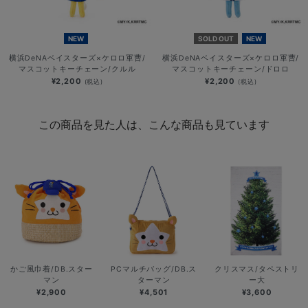
NEW
SOLD OUT
NEW
横浜DeNAベイスターズ×ケロロ軍曹/
横浜DeNAベイスターズ×ケロロ軍曹/
マスコットキーチェーン/クルル
マスコットキーチェーン/ドロロ
¥2,200
¥2,200
(税込)
(税込)
この商品を見た人は、こんな商品も見ています
かご風巾着/DB.スター
PCマルチバッグ/DB.ス
クリスマス/タペストリ
マン
ターマン
ー大
¥2,900
¥4,501
¥3,600