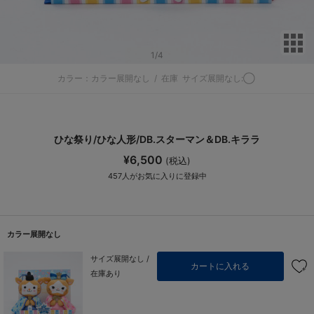
サ
1
/4
カラー：カラー展開なし
/
在庫
サイズ展開なし:◯
ひな祭り/ひな人形/DB.スターマン＆DB.キララ
¥6,500
(税込)
457
人がお気に入りに登録中
カラー展開なし
サイズ展開なし /
カートに入れる
在庫あり