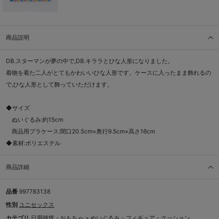
商品説明
DB.スターマンが夢の中で,DB.キララとひな人形になりました。
着物を着た二人がとてもかわいいひな人形です。ケースに入ったまま飾れるの
で,ひな人形として飾っていただけます。
◆サイズ
ぬいぐるみ:約15cm
商品用プラケース:間口20.5cm×奥行9.5cm×高さ16cm
◆素材:ポリエステル
商品詳細
品番
997783138
性別
ユニセックス
カテゴリ
日用雑貨・おもちゃ
>
ぬいぐるみ・フィギュア・クッション