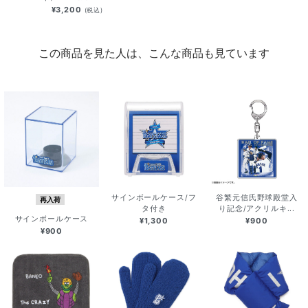
¥3,200
(税込)
この商品を見た人は、こんな商品も見ています
サインボールケース/フ
谷繁元信氏野球殿堂入
再入荷
タ付き
り記念/アクリルキ...
サインボールケース
¥1,300
¥900
¥900