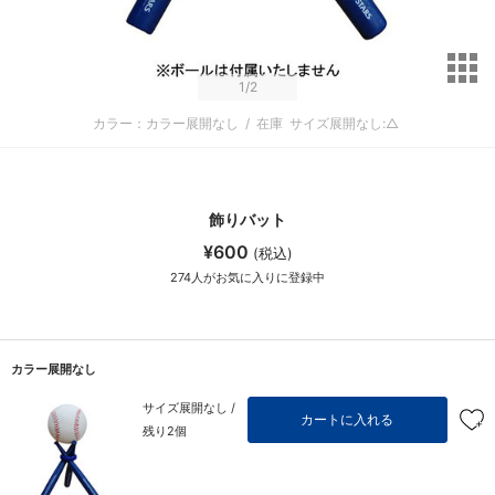
サ
1
/2
カラー：カラー展開なし
/
在庫
サイズ展開なし:△
飾りバット
¥600
(税込)
274
人がお気に入りに登録中
カラー展開なし
サイズ展開なし /
カートに入れる
残り2個