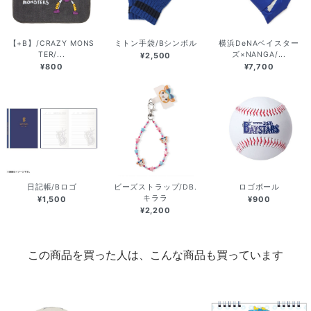
【+B】/CRAZY MONS
ミトン手袋/Bシンボル
横浜DeNAベイスター
TER/...
ズ×NANGA/...
¥2,500
¥800
¥7,700
日記帳/Bロゴ
ビーズストラップ/DB.
ロゴボール
キララ
¥1,500
¥900
¥2,200
この商品を買った人は、こんな商品も買っています