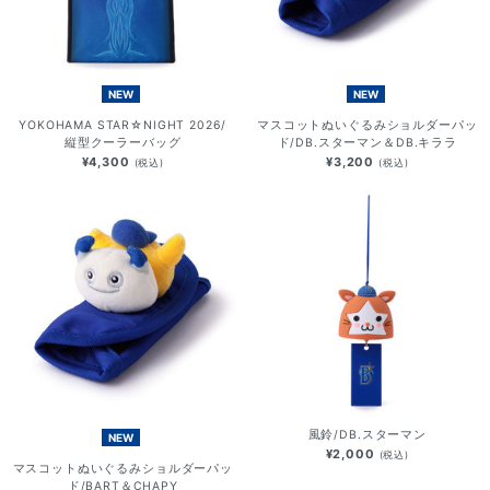
NEW
NEW
YOKOHAMA STAR☆NIGHT 2026/
マスコットぬいぐるみショルダーパッ
縦型クーラーバッグ
ド/DB.スターマン＆DB.キララ
¥4,300
¥3,200
(税込)
(税込)
風鈴/DB.スターマン
NEW
¥2,000
(税込)
マスコットぬいぐるみショルダーパッ
ド/BART＆CHAPY