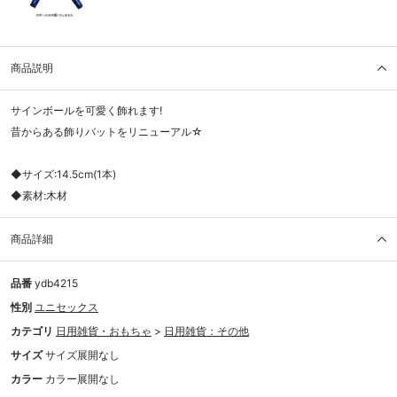
商品説明
サインボールを可愛く飾れます!
昔からある飾りバットをリニューアル☆
◆サイズ:14.5cm(1本)
◆素材:木材
商品詳細
品番
ydb4215
性別
ユニセックス
カテゴリ
日用雑貨・おもちゃ
>
日用雑貨：その他
サイズ
サイズ展開なし
カラー
カラー展開なし