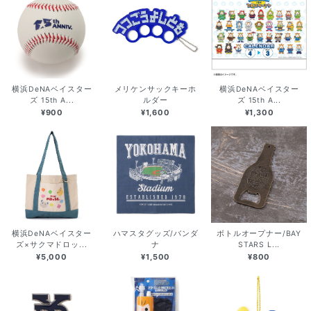
横浜DeNAベイスター
メリケンサックキーホ
横浜DeNAベイスター
ズ 15th A...
ルダー
ズ 15th A...
¥900
¥1,600
¥1,300
横浜DeNAベイスター
ハマスタグッズ/バンダ
ボトルオープナー/BAY
ズ×サクマドロッ...
ナ
STARS L...
¥5,000
¥1,500
¥800