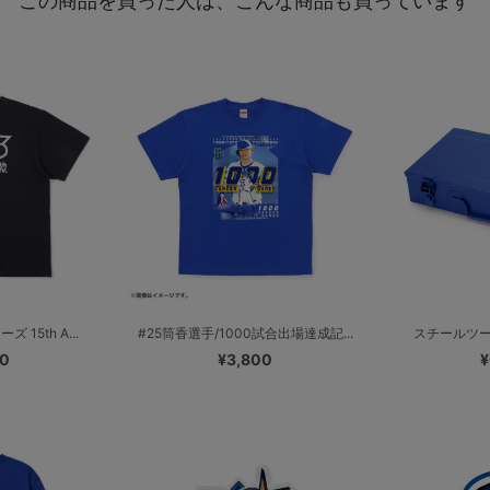
この商品を買った人は、こんな商品も買っています
15th A...
#25筒香選手/1000試合出場達成記...
スチールツー
00
¥3,800
¥