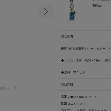
在庫あり
次の画像
商品説明
極厚で存在感抜群のキーホルダーで
◆サイズ：本体：約58×42mm 厚さ
◆素材：アクリル
商品詳細
展開なし:◯
品番
ydb4541060405214
性別
ユニセックス
カテゴリ
日用雑貨・おもちゃ
>
キー