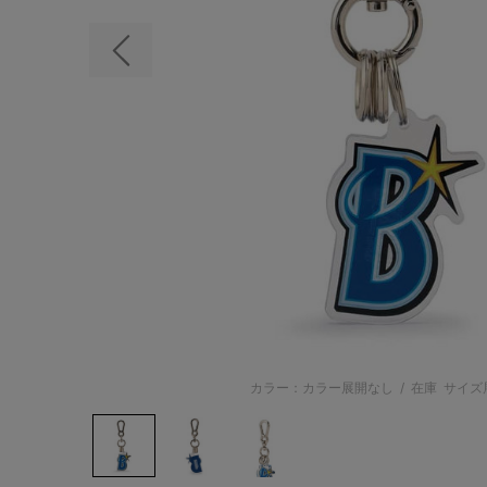
前の画像
カラー：カラー展開なし
/
在庫
サイズ