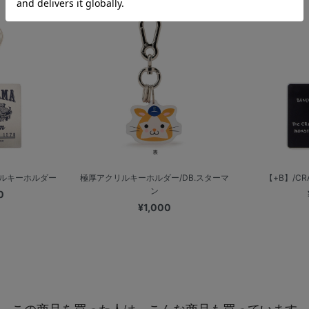
タルキーホルダー
極厚アクリルキーホルダー/DB.スターマ
【+B】/CRA
ン
0
¥1,000