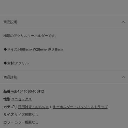
商品説明
極厚のアクリルキーホルダーです。
◆サイズ:H68mm×W28mm×厚さ8mm
◆素材:アクリル
商品詳細
品番
ydb4541060406112
性別
ユニセックス
カテゴリ
日用雑貨・おもちゃ
>
キーホルダー・バッジ・ストラップ
サイズ
サイズ展開なし
カラー
カラー展開なし