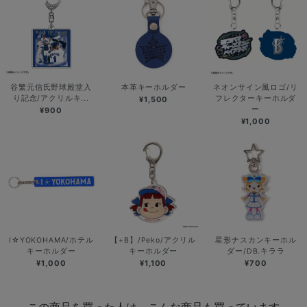
谷繁元信氏野球殿堂入
本革キーホルダー
ネオンサイン風ロゴ/リ
り記念/アクリルキ...
フレクターキーホルダ
¥1,500
ー
¥900
¥1,000
I☆YOKOHAMA/ホテル
【+B】/Peko/アクリル
星形ナスカンキーホル
キーホルダー
キーホルダー
ダー/DB.キララ
¥1,000
¥1,100
¥700
この商品を買った人は、こんな商品も買っています