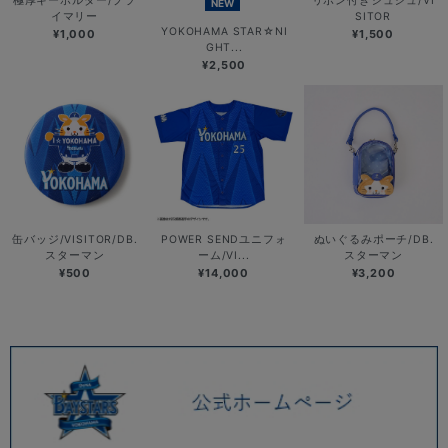
極厚キーホルダー/プラ
リボン付きシュシュ/VI
NEW
イマリー
SITOR
YOKOHAMA STAR☆NI
¥1,000
¥1,500
GHT...
¥2,500
缶バッジ/VISITOR/DB.
POWER SENDユニフォ
ぬいぐるみポーチ/DB.
スターマン
ーム/VI...
スターマン
¥500
¥14,000
¥3,200