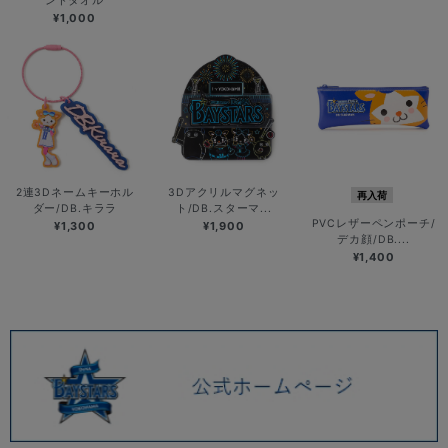
ンドタオル
¥1,000
2連3Dネームキーホル
3Dアクリルマグネッ
再入荷
ダー/DB.キララ
ト/DB.スターマ...
PVCレザーペンポーチ/
¥1,300
¥1,900
デカ顔/DB....
¥1,400