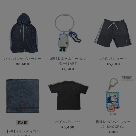
パイル/ジップパーカー
2連3Dネームキーホル
パイル/ショーツ
ダー/BART
¥8,400
¥5,800
¥1,300
パイル/Tシャツ
横浜DeNAベイスター
再入荷
ズ×SNOOPY...
¥5,400
【+B】/インディゴハ
¥900