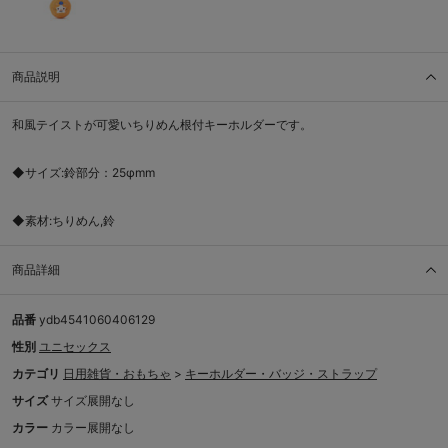
商品説明
和風テイストが可愛いちりめん根付キーホルダーです。
◆サイズ:鈴部分：25φmm
◆素材:ちりめん,鈴
商品詳細
品番
ydb4541060406129
性別
ユニセックス
カテゴリ
日用雑貨・おもちゃ
>
キーホルダー・バッジ・ストラップ
サイズ
サイズ展開なし
カラー
カラー展開なし