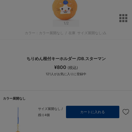
サ
1
/2
カラー：カラー展開なし
/
在庫
サイズ展開なし:△
ちりめん根付キーホルダー /DB.スターマン
¥800
(税込)
121
人がお気に入りに登録中
カラー展開なし
サイズ展開なし /
カートに入れる
残り4個