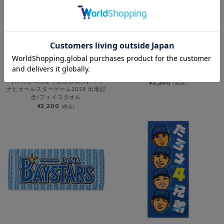
横浜DeNAベイスターズ×PEZ/フェイ
NEW
スタオル/DB.スターマン
【10月上旬頃より順次お届け】マイ
¥2,200
(税込)
ナビオールスターゲーム2026 出場記
念/フェイスタオル
¥2,200
(税込)