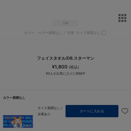
サ
1
/4
カラー：カラー展開なし
/
在庫
サイズ展開なし:◯
フェイスタオル/DB.スターマン
¥1,800
(税込)
80
人がお気に入りに登録中
カラー展開なし
サイズ展開なし /
カートに入れる
在庫あり