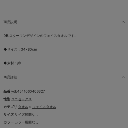
商品説明
DB.スターマンデザインのフェイスタオルです。
◆サイズ：34×80cm
◆素材：綿
商品詳細
品番
ydb4541060406327
性別
ユニセックス
カテゴリ
タオル
>
フェイスタオル
サイズ
サイズ展開なし
カラー
カラー展開なし