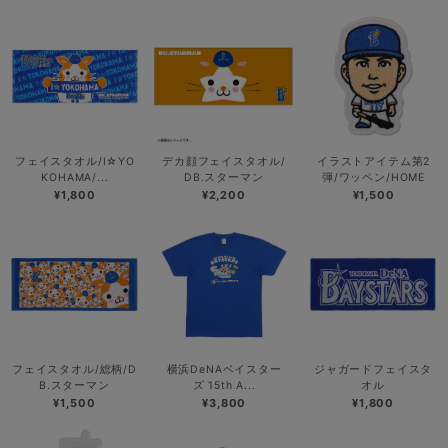
フェイスタオル/I☆YO
デカ顔フェイスタオル/
イラストアイテム第2
KOHAMA/...
DB.スターマン
弾/ワッペン/HOME
¥1,800
¥2,200
¥1,500
フェイスタオル/総柄/D
横浜DeNAベイスター
ジャガードフェイスタ
B.スターマン
ズ 15th A...
オル
¥1,500
¥3,800
¥1,800