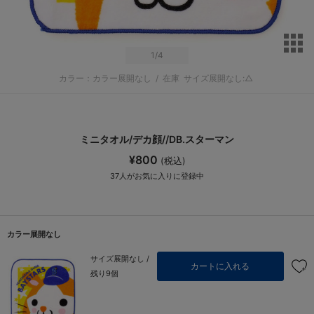
サ
1
/4
カラー：カラー展開なし
/
在庫
サイズ展開なし:△
ミニタオル/デカ顔//DB.スターマン
¥800
(税込)
37
人がお気に入りに登録中
カラー展開なし
サイズ展開なし /
カートに入れる
残り9個