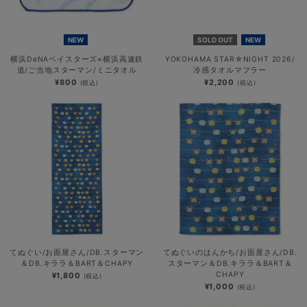
NEW
SOLD OUT
NEW
横浜DeNAベイスターズ×横浜高速鉄
YOKOHAMA STAR☆NIGHT 2026/
道/ご当地スターマン/ミニタオル
冷感タオルマフラー
¥800
¥2,200
(税込)
(税込)
てぬぐい/お面屋さん/DB.スターマン
てぬぐいのはんかち/お面屋さん/DB.
＆DB.キララ＆BART＆CHAPY
スターマン＆DB.キララ＆BART＆
CHAPY
¥1,800
(税込)
¥1,000
(税込)