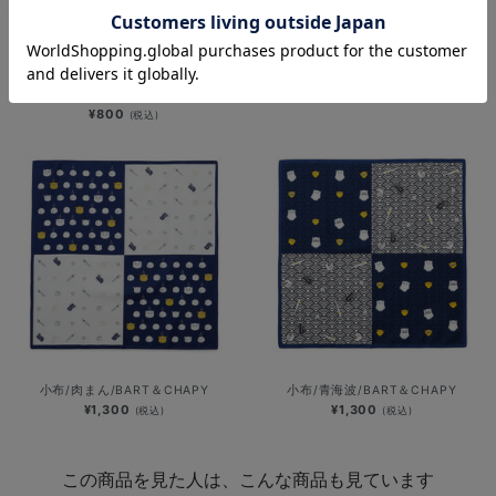
横浜DeNAベイスターズ 15th
2026シーズンスローガン/BE A
ANNIVERSARY/おきがえご当地スタ
TEAM, WIN IT ALL/ミニタオル
ーマン/ミニタオル
¥800
(税込)
¥800
(税込)
小布/肉まん/BART＆CHAPY
小布/青海波/BART＆CHAPY
¥1,300
¥1,300
(税込)
(税込)
この商品を見た人は、こんな商品も見ています