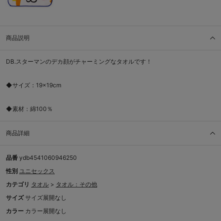
商品説明
DB.スターマンのデカ顔がチャーミングなタオルです！
◆サイズ：19×19cm
◆素材：綿100％
商品詳細
品番
ydb4541060946250
性別
ユニセックス
カテゴリ
タオル
>
タオル：その他
サイズ
サイズ展開なし
カラー
カラー展開なし