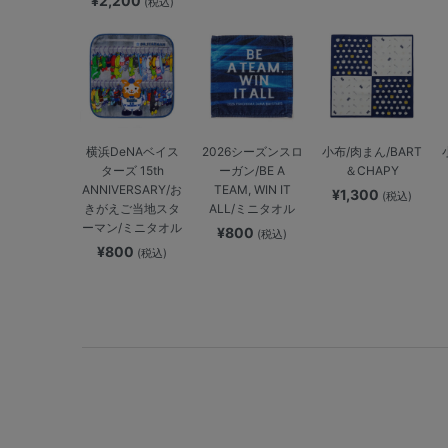
¥2,200
(税込)
横浜DeNAベイス
2026シーズンスロ
小布/肉まん/BART
ターズ 15th
ーガン/BE A
＆CHAPY
ANNIVERSARY/お
TEAM, WIN IT
¥1,300
(税込)
きがえご当地スタ
ALL/ミニタオル
ーマン/ミニタオル
¥800
(税込)
¥800
(税込)