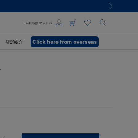
こんにちは
ゲスト
様
Click here from overseas
店舗紹介
ン
 /