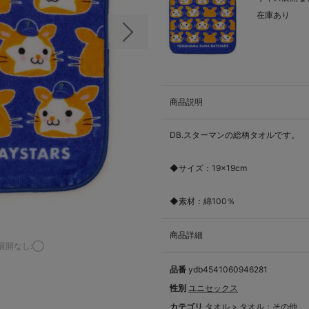
在庫あり
次の画像
商品説明
DB.スターマンの総柄タオルです。
◆サイズ：19×19cm
◆素材：綿100％
商品詳細
展開なし:◯
品番
ydb4541060946281
性別
ユニセックス
カテゴリ
タオル
>
タオル：その他