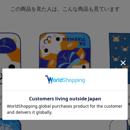
この商品を見た人は、こんな商品も見ています
DB.スターマン
ミニタオル/DB.スターマン＆DB.キララ
セミウォッシュたお
0
¥800