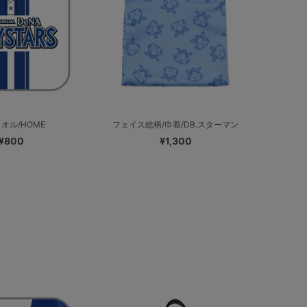
オル/HOME
フェイス総柄/巾着/DB.スターマン
¥800
¥1,300