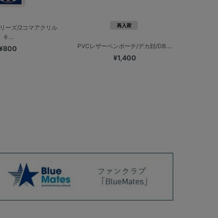
再入荷
リーズ/2コマアクリル
キ...
PVCレザーペンポーチ/デカ顔/DB....
¥800
¥1,400