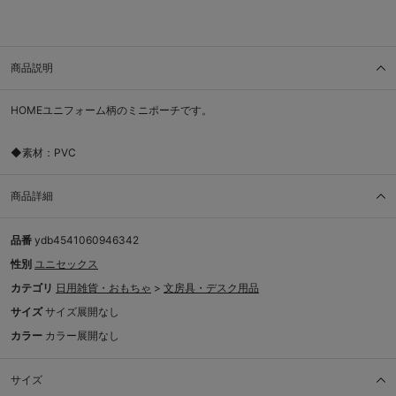
商品説明
HOMEユニフォーム柄のミニポーチです。
◆素材：PVC
商品詳細
品番
ydb4541060946342
性別
ユニセックス
カテゴリ
日用雑貨・おもちゃ
>
文房具・デスク用品
サイズ
サイズ展開なし
カラー
カラー展開なし
サイズ