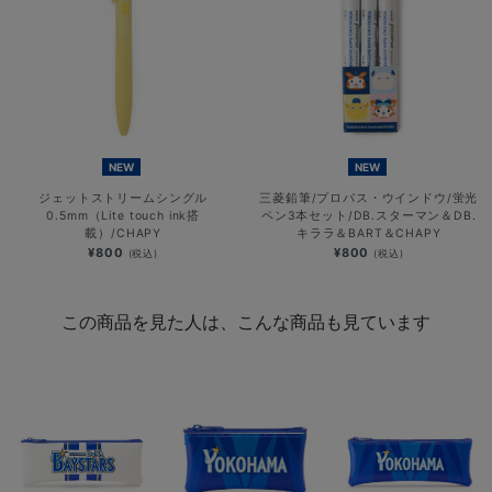
NEW
NEW
ジェットストリームシングル
三菱鉛筆/プロパス・ウインドウ/蛍光
0.5mm（Lite touch ink搭
ペン3本セット/DB.スターマン＆DB.
載）/CHAPY
キララ＆BART＆CHAPY
¥800
¥800
(税込)
(税込)
この商品を見た人は、こんな商品も見ています