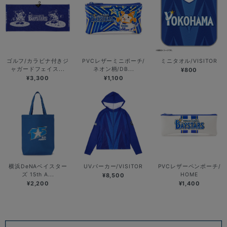
ゴルフ/カラビナ付きジ
PVCレザーミニポーチ/
ミニタオル/VISITOR
ャガードフェイス...
ネオン柄/DB...
¥800
¥3,300
¥1,100
横浜DeNAベイスター
UVパーカー/VISITOR
PVCレザーペンポーチ/
ズ 15th A...
HOME
¥8,500
¥2,200
¥1,400