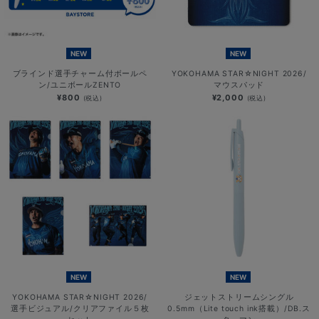
NEW
NEW
ブラインド選手チャーム付ボールペ
YOKOHAMA STAR☆NIGHT 2026/
ン/ユニボールZENTO
マウスパッド
¥800
¥2,000
(税込)
(税込)
NEW
NEW
YOKOHAMA STAR☆NIGHT 2026/
ジェットストリームシングル
選手ビジュアル/クリアファイル５枚
0.5mm（Lite touch ink搭載）/DB.ス