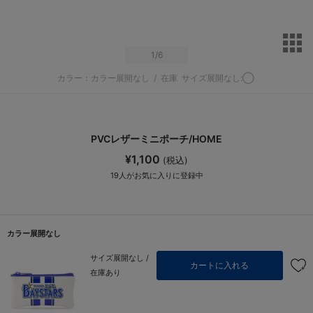
サ
1
/6
カラー：カラー展開なし
/
在庫
サイズ展開なし:◯
PVCレザーミニポーチ/HOME
¥1,100
(税込)
19
人がお気に入りに登録中
カラー展開なし
サイズ展開なし /
カートに入れる
在庫あり