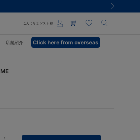
こんにちは
ゲスト
様
Click here from overseas
店舗紹介
ME
 /