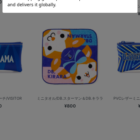
0
¥1,400
PVCレザーペンポ
/VISITOR
ミニタオル/DB.スターマン＆DB.キララ
PVCレザーミニポ
0
¥800