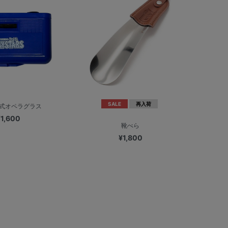
SALE
再入荷
式オペラグラス
¥1,600
靴べら
¥1,800