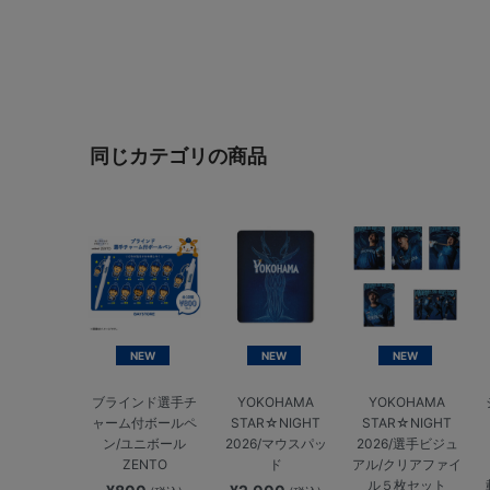
同じカテゴリの商品
NEW
NEW
NEW
ブラインド選手チ
YOKOHAMA
YOKOHAMA
ャーム付ボールペ
STAR☆NIGHT
STAR☆NIGHT
ン/ユニボール
2026/マウスパッ
2026/選手ビジュ
ZENTO
ド
アル/クリアファイ
ル５枚セット