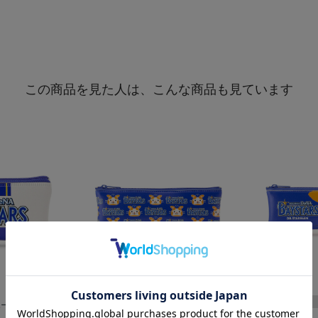
この商品を見た人は、こんな商品も見ています
ーチ/HOME
PVCレザーペンポーチ/総柄/DB.ス...