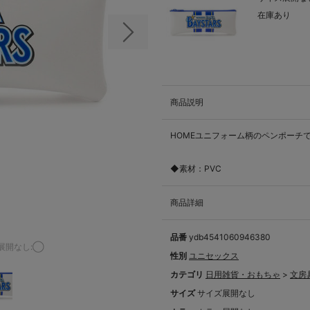
在庫あり
次の画像
商品説明
HOMEユニフォーム柄のペンポーチ
◆素材：PVC
商品詳細
品番
ydb4541060946380
展開なし:◯
性別
ユニセックス
カテゴリ
日用雑貨・おもちゃ
>
文房
サイズ
サイズ展開なし