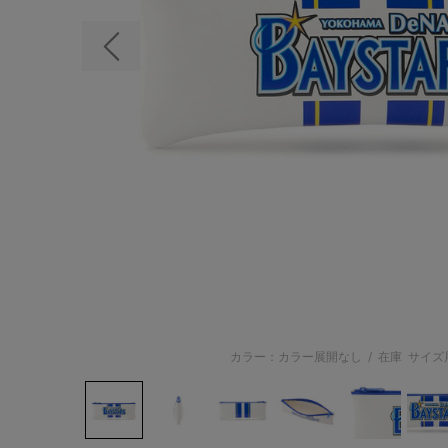
前の画像
カラー：カラー展開なし
/
在庫
サイズ