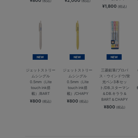
¥800
¥2,000
(税込)
(税込)
¥1,800
(税込)
NEW
NEW
NEW
ジェットストリー
ジェットストリー
三菱鉛筆/プロパ
ムシングル
ムシングル
ス・ウインドウ/蛍
0.5mm（Lite
0.5mm（Lite
光ペン3本セッ
touch ink搭
touch ink搭
ト/DB.スターマン
載）/BART
載）/CHAPY
＆DB.キララ＆
BART＆CHAPY
¥800
¥800
(税込)
(税込)
¥800
(税込)