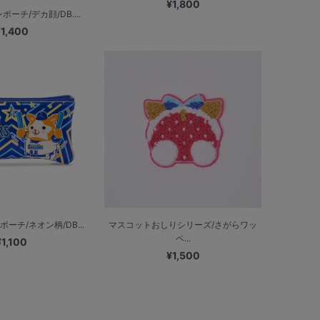
¥1,800
ーチ/デカ顔/DB....
¥1,400
ーチ/ネオン柄/DB...
マスコットおしりシリーズ/さがらワッ
ペ...
¥1,100
¥1,500