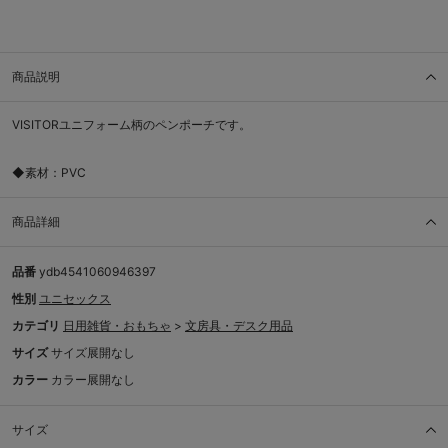
商品説明
VISITORユニフォーム柄のペンポーチです。
◆素材：PVC
商品詳細
品番
ydb4541060946397
性別
ユニセックス
カテゴリ
日用雑貨・おもちゃ
>
文房具・デスク用品
サイズ
サイズ展開なし
カラー
カラー展開なし
サイズ