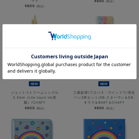
ララ
¥800
(税込)
¥800
(税込)
NEW
NEW
ジェットストリームシングル
三菱鉛筆/プロパス・ウインドウ/蛍光
0.5mm（Lite touch ink搭
ペン3本セット/DB.スターマン＆DB.
載）/CHAPY
キララ＆BART＆CHAPY
¥800
¥800
(税込)
(税込)