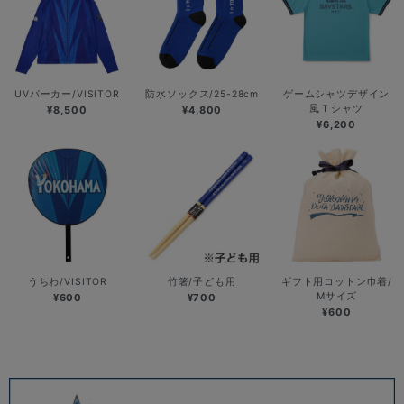
UVパーカー/VISITOR
防水ソックス/25-28cm
ゲームシャツデザイン
風Ｔシャツ
¥8,500
¥4,800
¥6,200
うちわ/VISITOR
竹箸/子ども用
ギフト用コットン巾着/
Mサイズ
¥600
¥700
¥600