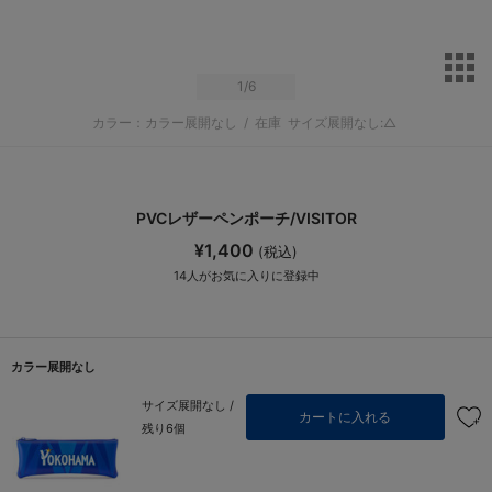
サ
1
/6
カラー：カラー展開なし
/
在庫
サイズ展開なし:△
PVCレザーペンポーチ/VISITOR
¥1,400
(税込)
14
人がお気に入りに登録中
カラー展開なし
サイズ展開なし /
カートに入れる
残り6個