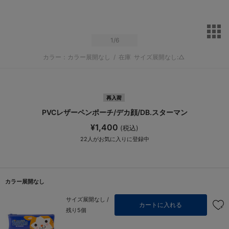
サ
1
/6
カラー：カラー展開なし
/
在庫
サイズ展開なし:△
再入荷
PVCレザーペンポーチ/デカ顔/DB.スターマン
¥1,400
(税込)
22
人がお気に入りに登録中
カラー展開なし
サイズ展開なし /
カートに入れる
残り5個