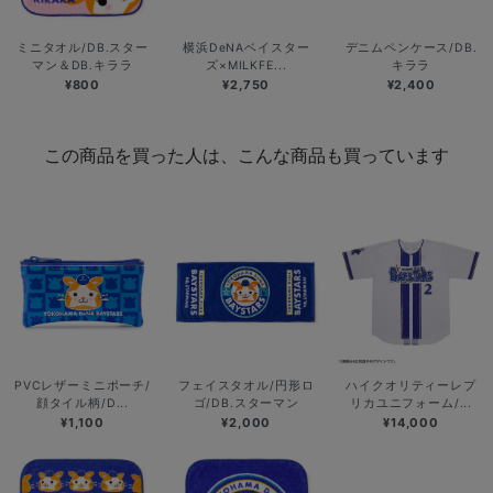
ミニタオル/DB.スター
横浜DeNAベイスター
デニムペンケース/DB.
マン＆DB.キララ
ズ×MILKFE...
キララ
¥800
¥2,750
¥2,400
この商品を買った人は、こんな商品も買っています
PVCレザーミニポーチ/
フェイスタオル/円形ロ
ハイクオリティーレプ
顔タイル柄/D...
ゴ/DB.スターマン
リカユニフォーム/...
¥1,100
¥2,000
¥14,000