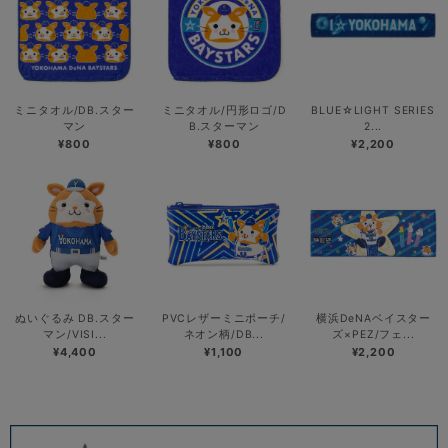
ミニタオル/DB.スター
ミニタオル/円形ロゴ/D
BLUE☆LIGHT SERIES
マン
B.スターマン
2...
¥800
¥800
¥2,200
ぬいぐるみ DB.スター
PVCレザーミニポーチ/
横浜DeNAベイスター
マン/VISI...
ネオン柄/DB...
ズ×PEZ/フェ...
¥4,400
¥1,100
¥2,200