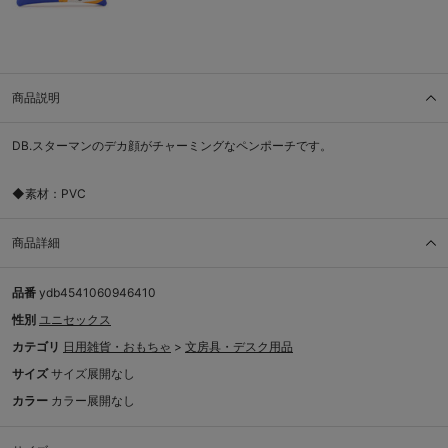
商品説明
DB.スターマンのデカ顔がチャーミングなペンポーチです。
◆素材：PVC
商品詳細
品番
ydb4541060946410
性別
ユニセックス
カテゴリ
日用雑貨・おもちゃ
>
文房具・デスク用品
サイズ
サイズ展開なし
カラー
カラー展開なし