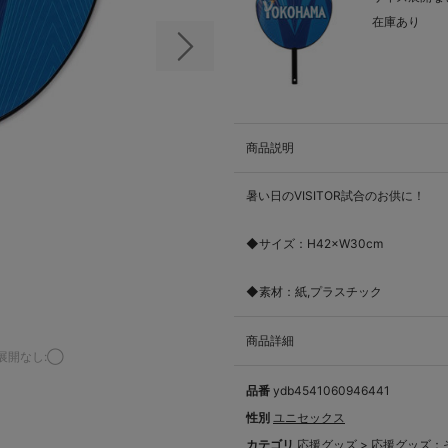
在庫あり
次の画像
商品説明
暑い日のVISITOR試合のお供に！
◆サイズ：H42×W30cm
◆素材：紙,プラスチック
商品詳細
展開なし:◯
品番
ydb4541060946441
性別
ユニセックス
カテゴリ
応援グッズ
>
応援グッズ：