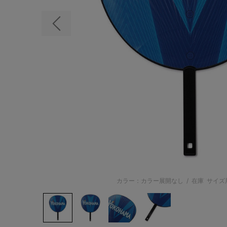
前の画像
カラー：カラー展開なし
/
在庫
サイズ