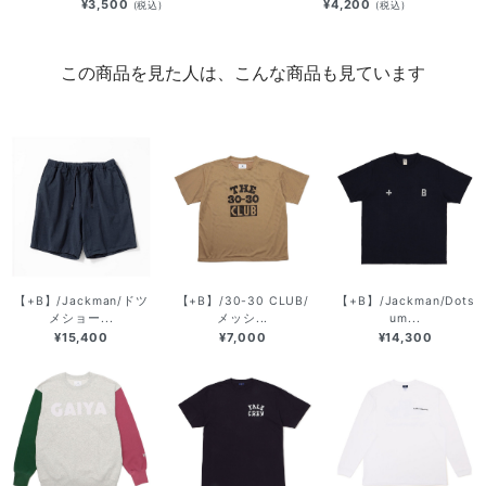
¥3,500
¥4,200
(税込)
(税込)
この商品を見た人は、こんな商品も見ています
【+B】/Jackman/ドツ
【+B】/30-30 CLUB/
【+B】/Jackman/Dots
メショー...
メッシ...
um...
¥15,400
¥7,000
¥14,300