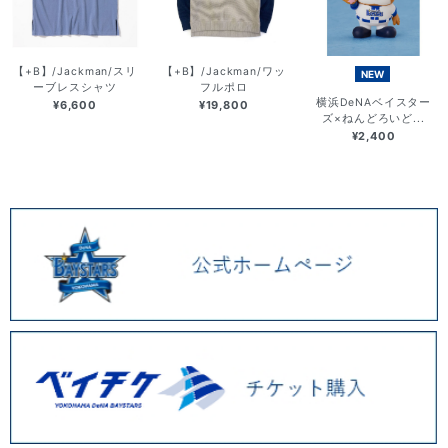
【+B】/Jackman/スリ
【+B】/Jackman/ワッ
NEW
ーブレスシャツ
フルポロ
横浜DeNAベイスター
¥6,600
¥19,800
ズ×ねんどろいど...
¥2,400