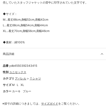
売していたスタッフジャケットの背中に印字されていた文字です。
◆サイズ：
M...着丈66cm,身幅52cm,肩幅42cm
L...着丈68cm,身幅54cm,肩幅44cm
XL...着丈70cm,身幅56cm,肩幅46cm
◆素材：綿100%
商品詳細
品番
ydb4550392343415
性別
ユニセックス
カテゴリ
アパレル
>
Ｔシャツ
サイズ
M
L
XL
カラー
カーキ
ブルー
※採寸の詳細につきましては、
サイズガイド
をご覧ください。