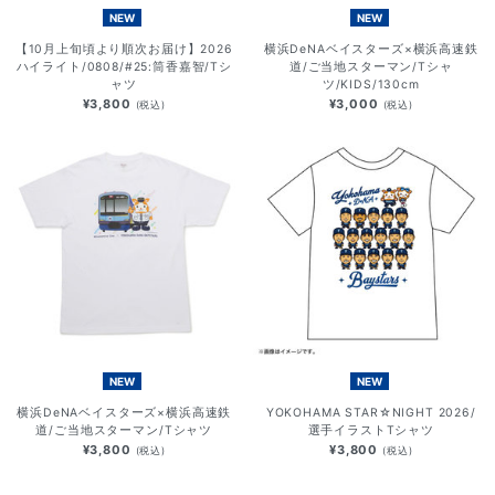
NEW
NEW
【10月上旬頃より順次お届け】2026
横浜DeNAベイスターズ×横浜高速鉄
ハイライト/0808/#25:筒香嘉智/Tシ
道/ご当地スターマン/Tシャ
ャツ
ツ/KIDS/130cm
¥3,800
¥3,000
(税込)
(税込)
NEW
NEW
横浜DeNAベイスターズ×横浜高速鉄
YOKOHAMA STAR☆NIGHT 2026/
道/ご当地スターマン/Tシャツ
選手イラストTシャツ
¥3,800
¥3,800
(税込)
(税込)