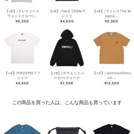
【+B】/クレイジース
【+B】/YALE CREW/T
【+B】/ラミレスThe M
ウェットクルー/...
シャツ
agica...
¥9,200
¥4,000
¥5,500
【+B】/PROSPECT T
【+B】/スウェットパ
【+B】/Jackman/Dots
シャツ
ーカー/フォーク
um...
¥4,400
¥7,500
¥13,200
この商品を買った人は、こんな商品も買っています