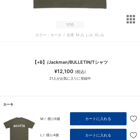
サ
1
/10
カラー：カーキ
/
在庫
M:△
L:△
XL:△
【+B】/Jackman/BULLETIN/Tシャツ
¥12,100
(税込)
21
人がお気に入りに登録中
カーキ
カートに入れる
M /
残り6個
カートに入れる
L /
残り4個