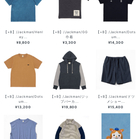
【+B】/Jackman/Henl
【+B】/Jackman/GG
【+B】/Jackman/Dots
ey...
巾着
um...
¥8,800
¥3,300
¥14,300
【+B】/Jackman/Dots
【+B】/Jackman/ジッ
【+B】/Jackman/ドツ
um...
プパーカ...
メショー...
¥13,200
¥19,800
¥15,400