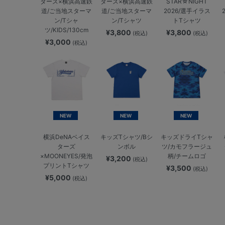
ターズ×横浜高速鉄
ターズ×横浜高速鉄
STAR☆NIGHT
道/ご当地スターマ
道/ご当地スターマ
2026/選手イラス
ン/Tシャ
ン/Tシャツ
トTシャツ
ツ/KIDS/130cm
¥3,800
¥3,800
(税込)
(税込)
¥3,000
(税込)
NEW
NEW
NEW
横浜DeNAベイス
キッズTシャツ/Bシ
キッズドライTシャ
ターズ
ンボル
ツ/カモフラージュ
×MOONEYES/発泡
柄/チームロゴ
¥3,200
(税込)
プリントTシャツ
¥3,500
(税込)
¥5,000
(税込)