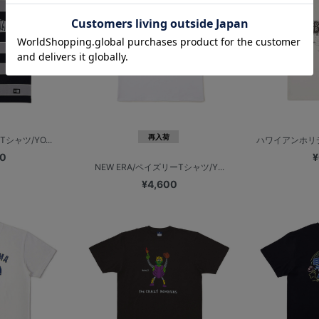
再入荷
Tシャツ/YO...
ハワイアンホリデ
00
¥
NEW ERA/ペイズリーTシャツ/Y...
¥4,600