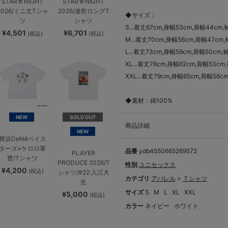
STAR☆NIGHT
STAR☆NIGHT
2026/ミニ丈Tシャ
2026/速乾ロングT
◆サイズ：
ツ
シャツ
S...着丈67cm,身幅53cm,肩幅44cm,
¥4,501
¥6,701
(税込)
(税込)
M...着丈70cm,身幅56cm,肩幅47cm
L...着丈73cm,身幅59cm,肩幅50cm,
XL...着丈76cm,身幅62cm,肩幅53cm
XXL...着丈79cm,身幅65cm,肩幅56c
◆素材：綿100%
NEW
SOLD OUT
商品詳細
NEW
横浜DeNAベイス
ターズ×ケロロ軍
品番
ydb4550665269572
PLAYER
曹/Tシャツ
PRODUCE 2026/T
性別
ユニセックス
¥4,200
(税込)
シャツ/#22:入江大
カテゴリ
アパレル
>
Ｔシャツ
生
サイズ
S
M
L
XL
XXL
¥5,000
(税込)
カラー
ネイビー
ホワイト