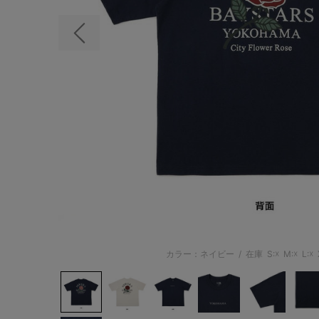
前の画像
カラー：ネイビー
/
在庫
S:☓
M:☓
L:☓