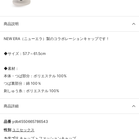
商品説明
NEW ERA（ニューエラ）製のコラボレーションキャップです！
◆サイズ：57.7～61.5cm
◆素材：
本体・つば部分：ポリエステル 100%
つば裏部分：綿 100％
刺しゅう糸：ポリエステル 100%
商品詳細
品番
ydb4550665786543
性別
ユニセックス
カテゴリ
キャップ
>
ファッションキャップ