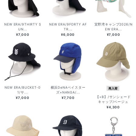
NEW ERA/9THIRTY S
NEW ERA/9FORTY AF
宜野湾キャンプ2026/N
UN...
TR...
EW ERA...
¥7,000
¥6,000
¥7,000
NEW ERA/BUCKET-0
横浜DeNAベイスター
再入荷
1/サ...
ズ×NANGA/...
【+B】/サンシェード
¥7,000
¥7,700
キャップ/ベージュ
¥4,300