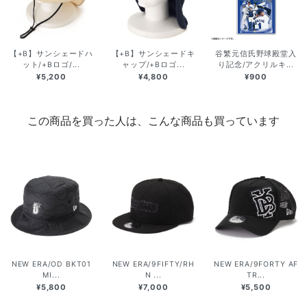
【+B】サンシェードハ
【+B】サンシェードキ
谷繁元信氏野球殿堂入
ット/+Bロゴ/...
ャップ/+Bロゴ...
り記念/アクリルキ...
¥5,200
¥4,800
¥900
この商品を買った人は、こんな商品も買っています
NEW ERA/OD BKT01
NEW ERA/9FIFTY/RH
NEW ERA/9FORTY AF
MI...
N ...
TR...
¥5,800
¥7,000
¥5,500