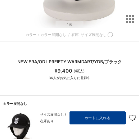
サ
1
/6
カラー：カラー展開なし
/
在庫
サイズ展開なし:◯
NEW ERA/OD LP9FIFTY WARMDART/YDB/ブラック
¥9,400
(税込)
36
人がお気に入りに登録中
カラー展開なし
サイズ展開なし /
カートに入れる
在庫あり