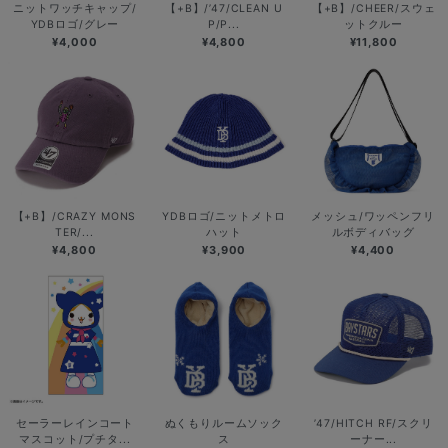
ニットワッチキャップ/
【+B】/’47/CLEAN U
【+B】/CHEER/スウェ
YDBロゴ/グレー
P/P...
ットクルー
¥4,000
¥4,800
¥11,800
【+B】/CRAZY MONS
YDBロゴ/ニットメトロ
メッシュ/ワッペンフリ
TER/...
ハット
ルボディバッグ
¥4,800
¥3,900
¥4,400
セーラーレインコート
ぬくもりルームソック
’47/HITCH RF/スクリ
マスコット/プチタ...
ス
ーナー...