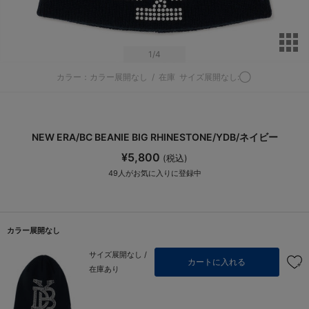
サ
1
/4
カラー：カラー展開なし
/
在庫
サイズ展開なし:◯
NEW ERA/BC BEANIE BIG RHINESTONE/YDB/ネイビー
¥5,800
(税込)
49
人がお気に入りに登録中
カラー展開なし
サイズ展開なし /
カートに入れる
在庫あり