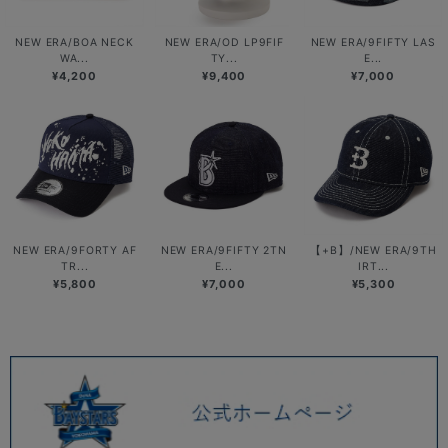
NEW ERA/BOA NECK
NEW ERA/OD LP9FIF
NEW ERA/9FIFTY LAS
WA...
TY...
E...
¥4,200
¥9,400
¥7,000
NEW ERA/9FORTY AF
NEW ERA/9FIFTY 2TN
【+B】/NEW ERA/9TH
TR...
E...
IRT...
¥5,800
¥7,000
¥5,300