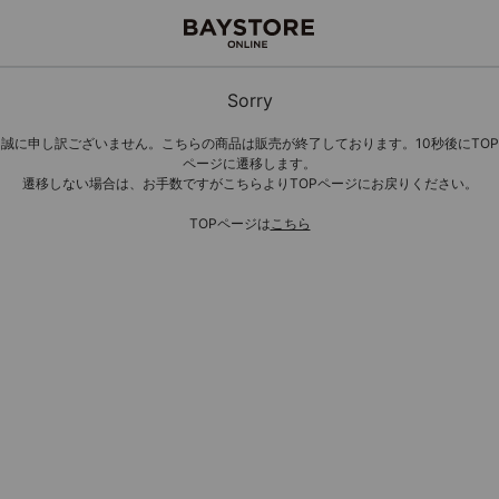
Sorry
誠に申し訳ございません。こちらの商品は販売が終了しております。10秒後にTOP
ページに遷移します。
遷移しない場合は、お手数ですがこちらよりTOPページにお戻りください。
TOPページは
こちら