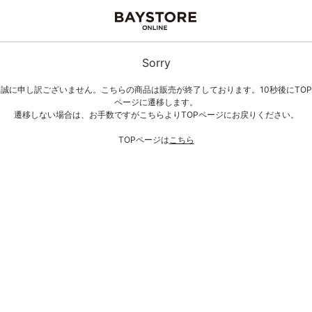
Sorry
誠に申し訳ございません。こちらの商品は販売が終了しております。10秒後にTOP
ページに遷移します。
遷移しない場合は、お手数ですがこちらよりTOPページにお戻りください。
TOPページは
こちら