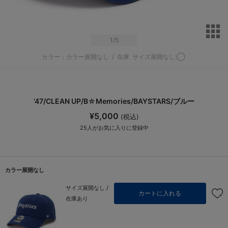
サ
1
/5
カラー：カラー展開なし
/
在庫
サイズ展開なし:◯
’47/CLEAN UP/B☆Memories/BAYSTARS/ブルー
¥5,000
(税込)
25
人がお気に入りに登録中
カラー展開なし
サイズ展開なし /
カートに入れる
在庫あり