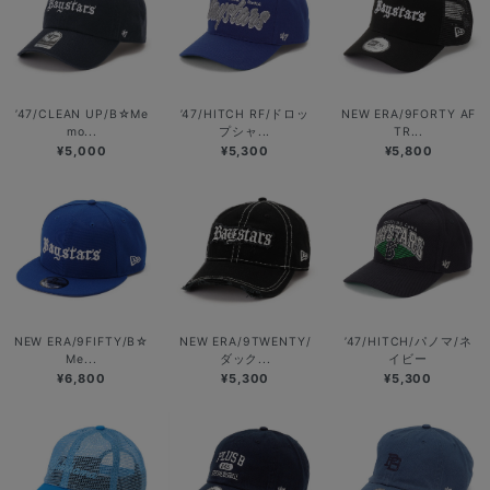
’47/CLEAN UP/B☆Me
’47/HITCH RF/ドロッ
NEW ERA/9FORTY AF
mo...
プシャ...
TR...
¥5,000
¥5,300
¥5,800
NEW ERA/9FIFTY/B☆
NEW ERA/9TWENTY/
’47/HITCH/パノマ/ネ
Me...
ダック...
イビー
¥6,800
¥5,300
¥5,300