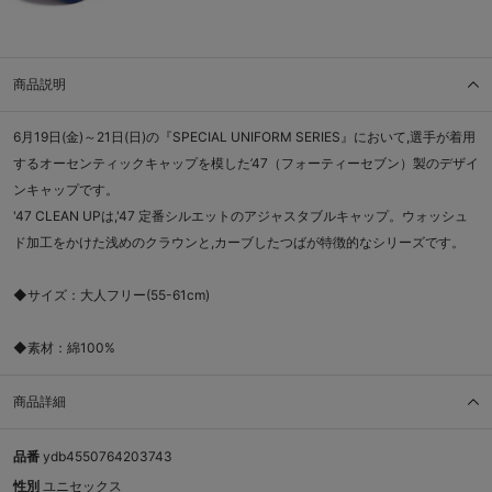
商品説明
6月19日(金)～21日(日)の『SPECIAL UNIFORM SERIES』において,選手が着用
するオーセンティックキャップを模した’47（フォーティーセブン）製のデザイ
ンキャップです。
'47 CLEAN UPは,'47 定番シルエットのアジャスタブルキャップ。ウォッシュ
ド加工をかけた浅めのクラウンと,カーブしたつばが特徴的なシリーズです。
◆サイズ：大人フリー(55-61cm)
◆素材：綿100%
商品詳細
品番
ydb4550764203743
性別
ユニセックス