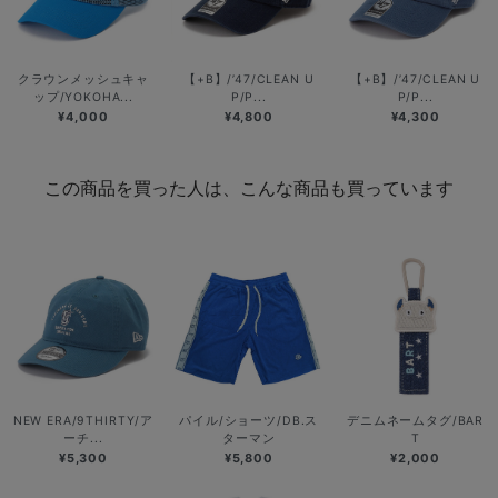
クラウンメッシュキャ
【+B】/’47/CLEAN U
【+B】/’47/CLEAN U
ップ/YOKOHA...
P/P...
P/P...
¥4,000
¥4,800
¥4,300
この商品を買った人は、こんな商品も買っています
NEW ERA/9THIRTY/ア
パイル/ショーツ/DB.ス
デニムネームタグ/BAR
ーチ...
ターマン
T
¥5,300
¥5,800
¥2,000