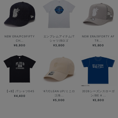
NEW ERA/PC9FIFTY
エンブレムアイテム/T
NEW ERA/9FORTY AF
CH...
シャツ/Bロゴ
TR...
¥6,800
¥3,800
¥5,800
【+B】/Tシャツ045
’47/CLEAN UP/ミニロ
2026シーズンスローガ
ゴ/B...
ン/BE A ...
¥4,400
¥5,000
¥3,800