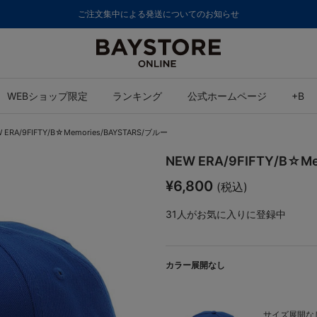
ご注文集中による発送についてのお知らせ
WEBショップ限定
ランキング
公式ホームページ
+B
 ERA/9FIFTY/B☆Memories/BAYSTARS/ブルー
NEW ERA/9FIFTY/B☆M
¥6,800
(税込)
31
人がお気に入りに登録中
カラー展開なし
サイズ展開なし