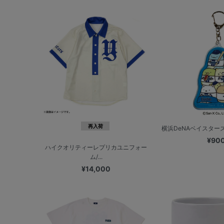
再入荷
横浜DeNAベイスターズ
¥90
ハイクオリティーレプリカユニフォー
ム/...
¥14,000