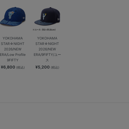
YOKOHAMA
YOKOHAMA
STAR☆NIGHT
STAR☆NIGHT
2026/NEW
2026/NEW
ERA/Low Profile
ERA/9FIFTY/ユー
9FIFTY
ス
¥6,800
¥5,200
(税込)
(税込)