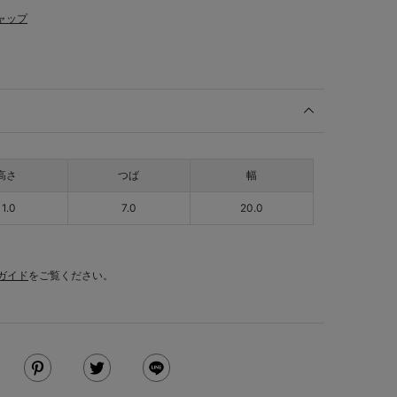
ャップ
高さ
つば
幅
11.0
7.0
20.0
ガイド
をご覧ください。