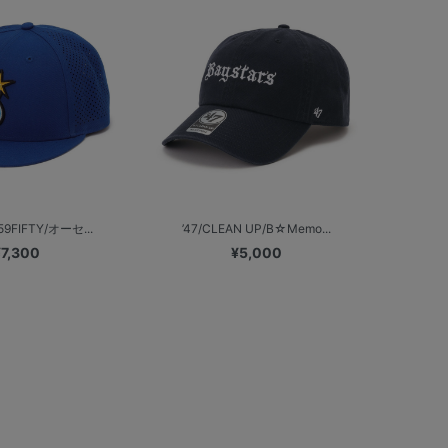
59FIFTY/オーセ...
’47/CLEAN UP/B☆Memo...
¥7,300
¥5,000