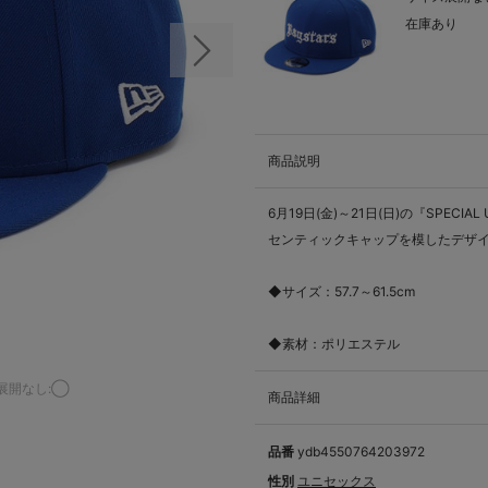
在庫あり
次の画像
商品説明
6月19日(金)～21日(日)の『SPECIA
センティックキャップを模したデザ
◆サイズ：57.7～61.5cm
◆素材：ポリエステル
展開なし:◯
商品詳細
品番
ydb4550764203972
性別
ユニセックス