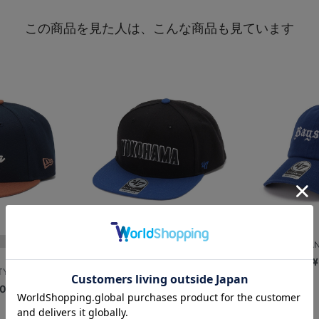
この商品を見た人は、こんな商品も見ています
’47/CAPTAIN/ツートン/YO...
’47/CLEA
¥6,000
¥
TY/横浜開...
00