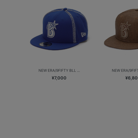
NEW ERA/9FIFTY BLL ...
NEW ERA/9FIFT
¥7,000
¥6,8