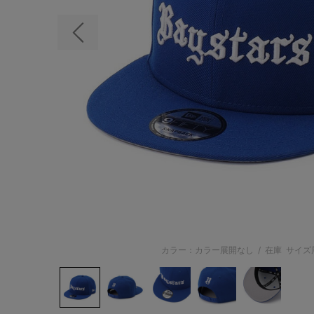
前の画像
カラー：カラー展開なし
/
在庫
サイズ