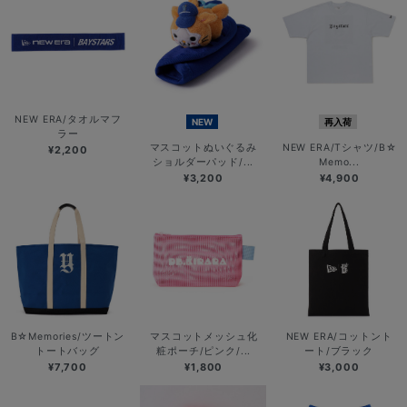
NEW ERA/タオルマフ
NEW
再入荷
ラー
マスコットぬいぐるみ
NEW ERA/Tシャツ/B☆
¥2,200
ショルダーパッド/...
Memo...
¥3,200
¥4,900
B☆Memories/ツートン
マスコットメッシュ化
NEW ERA/コットント
トートバッグ
粧ポーチ/ピンク/...
ート/ブラック
¥7,700
¥1,800
¥3,000