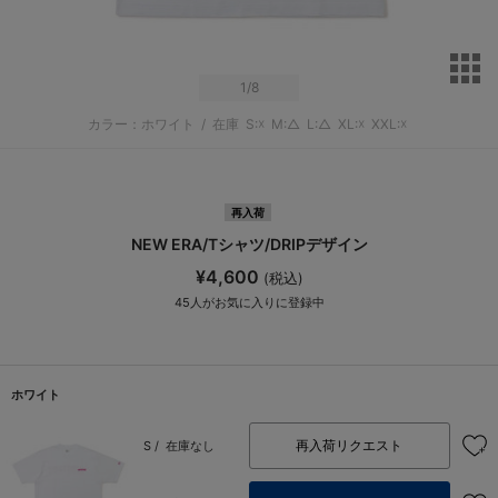
サ
1
/8
カラー：ホワイト
/
在庫
S:☓
M:△
L:△
XL:☓
XXL:☓
再入荷
NEW ERA/Tシャツ/DRIPデザイン
¥4,600
(税込)
45
人がお気に入りに登録中
ホワイト
再入荷リクエスト
S /
在庫なし