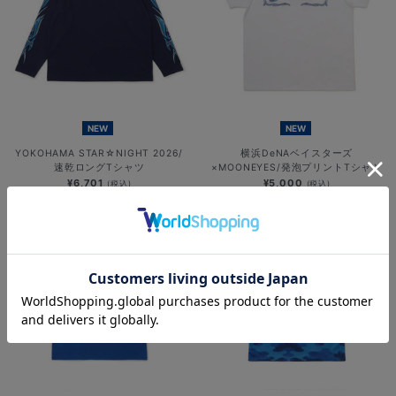
NEW
NEW
YOKOHAMA STAR☆NIGHT 2026/
横浜DeNAベイスターズ
速乾ロングTシャツ
×MOONEYES/発泡プリントTシャツ
¥6,701
¥5,000
(税込)
(税込)