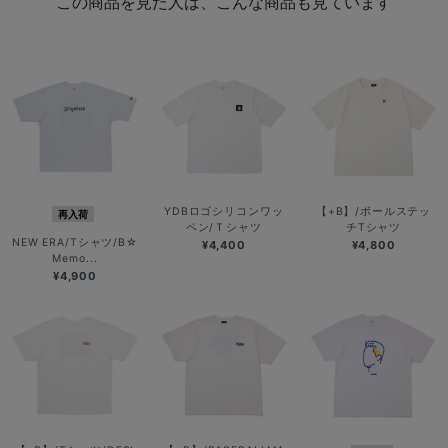
この商品を見た人は、こんな商品も見ています
YDBロゴシリコンワッ
【+B】/ボールステッ
再入荷
ペン/Ｔシャツ
チTシャツ
NEW ERA/Tシャツ/B☆
¥4,400
¥4,800
Memo...
¥4,900