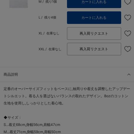
カートに入れる
M /
残り1個
カートに入れる
L /
残り4個
再入荷リクエスト
XL /
在庫なし
再入荷リクエスト
XXL /
在庫なし
商品説明
定番のオーバーサイズフィットをベースに,袖周りや着丈を調整したアップデー
トシルエット。着る人を選ばないバランスの取れたデザイン。8ozのコットン
生地を使用し,しっかりとした着心地。
◆サイズ：
S...着丈68cm,身幅56cm,肩幅47cm
M...着丈71cm,身幅59cm,肩幅50cm