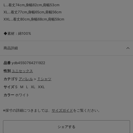
L...着丈74cm,身幅62cm,肩幅53cm
XL...着丈77cm,身幅65cm,肩幅56cm
XXL...着丈80cm,身幅68cm,肩幅59cm
◆素材：綿100%
商品詳細
品番
ydb4550764211922
性別
ユニセックス
カテゴリ
アパレル
>
Ｔシャツ
サイズ
S
M
L
XL
XXL
カラー
ホワイト
※採寸の詳細につきましては、
サイズガイド
をご覧ください。
シェアする