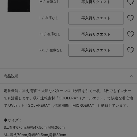
再入荷リクエスト
M /
在庫なし
再入荷リクエスト
L /
在庫なし
再入荷リクエスト
XL /
在庫なし
再入荷リクエスト
XXL /
在庫なし
商品説明
定番機能に加え,背面の大胆なパターンロゴが目を引く一枚。1枚でもインナー
でも活躍します。吸汗速乾素材「COOLERA™（クールエラ）」で快適な着心地
で,UVカット「SOLARERA™」,抗菌機能「MICROERA™」も搭載しています。
◆サイズ：
S...着丈67cm,身幅47.5cm,肩幅36cm
M...着丈70cm,身幅50.5cm,肩幅39cm