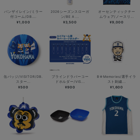
バンザイレイン/ミラー
2026シーズンスローガ
オーセンティックチー
付コーム/DB....
ン/BE A ...
ムウェア/ノースリ...
¥1,000
¥3,500
¥9,000
缶バッジ/VISITOR/DB.
ブラインドラバーコー
B☆Memories/選手イラ
スター...
ドホルダー/VIS...
スト刺繍...
¥500
¥900
¥1,600