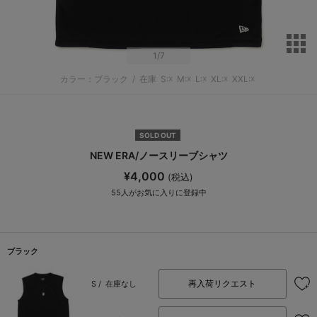
サ
1
/7
カラー：ブラック
/
在庫
S:☓
M:☓
L:☓
XL:☓
XXL:☓
SOLD OUT
NEW ERA/ノースリーブシャツ
¥4,000
(税込)
55
人がお気に入りに登録中
ブラック
再入荷リクエスト
S /
在庫なし