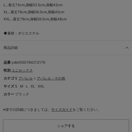
L...着丈73cm,身幅53.5cm,肩幅42cm
XL...着丈76cm,身幅56.5cm,肩幅45cm
XXL...着丈79cm,身幅59.5cm,肩幅48cm
◆素材：ポリエステル
商品詳細
品番
ydb4550764213179
性別
ユニセックス
カテゴリ
アパレル
>
アパレル：その他
サイズ
S
M
L
XL
XXL
カラー
ブラック
※採寸の詳細につきましては、
サイズガイド
をご覧ください。
シェアする