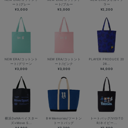
ート/グレー
ート/ブルー
ラー
¥3,000
¥3,000
¥2,200
NEW ERA/コットント
NEW ERA/コットント
PLAYER PRODUCE 20
ート/グリーン
ート/ピンク
26...
¥3,000
¥3,000
¥4,000
横浜DeNAベイスター
B☆Memories/ツートン
トートバッグ/VISITO
ズ×Move S...
トートバッグ
R/ネイビー...