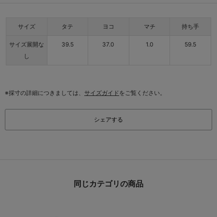
サイズ
タテ
ヨコ
マチ
持ち手
サイズ展開な
39.5
37.0
1.0
59.5
し
※採寸の詳細につきましては、
サイズガイド
をご覧ください。
シェアする
同じカテゴリの商品