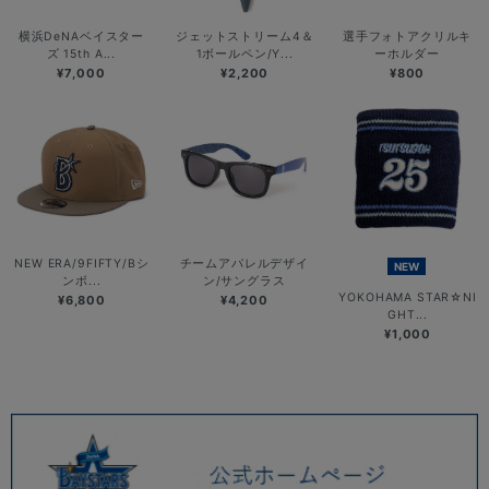
横浜DeNAベイスター
ジェットストリーム4＆
選手フォトアクリルキ
ズ 15th A...
1ボールペン/Y...
ーホルダー
¥7,000
¥2,200
¥800
NEW ERA/9FIFTY/Bシ
チームアパレルデザイ
NEW
ンボ...
ン/サングラス
YOKOHAMA STAR☆NI
¥6,800
¥4,200
GHT...
¥1,000