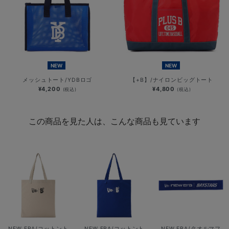
NEW
NEW
メッシュトート/YDBロゴ
【+B】/ナイロンビッグトート
¥4,200
¥4,800
(税込)
(税込)
この商品を見た人は、こんな商品も見ています
NEW ERA/コットント
NEW ERA/コットント
NEW ERA/タオルマフ