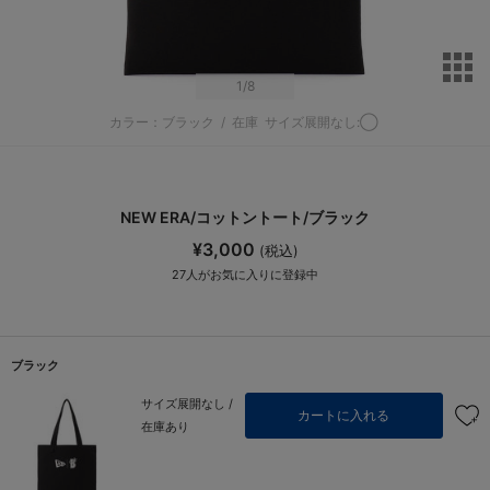
サ
1
/8
カラー：ブラック
/
在庫
サイズ展開なし:◯
NEW ERA/コットントート/ブラック
¥3,000
(税込)
27
人がお気に入りに登録中
ブラック
サイズ展開なし /
カートに入れる
在庫あり