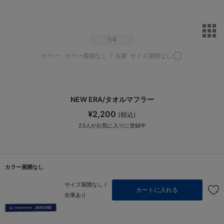
サ
1
/4
カラー：カラー展開なし
/
在庫
サイズ展開なし:◯
NEW ERA/タオルマフラー
¥2,200
(税込)
23
人がお気に入りに登録中
カラー展開なし
サイズ展開なし /
カートに入れる
在庫あり