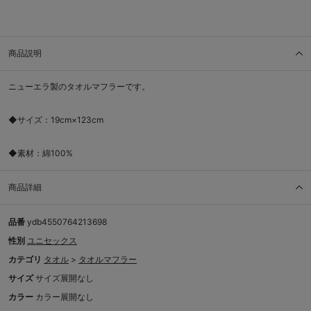
商品説明
ニューエラ製のタオルマフラーです。
◆サイズ：19cm×123cm
◆素材：綿100%
商品詳細
品番
ydb4550764213698
性別
ユニセックス
カテゴリ
タオル
>
タオルマフラー
サイズ
サイズ展開なし
カラー
カラー展開なし