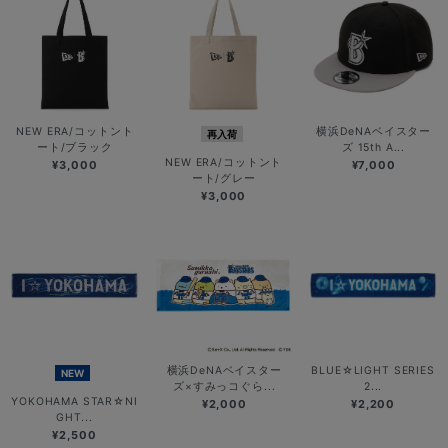
NEW ERA/コットント
横浜DeNAベイスター
再入荷
ート/ブラック
ズ 15th A...
NEW ERA/コットント
¥3,000
¥7,000
ート/グレー
¥3,000
横浜DeNAベイスター
BLUE☆LIGHT SERIES
NEW
ズ×すみっコぐら...
2...
YOKOHAMA STAR☆NI
¥2,000
¥2,200
GHT...
¥2,500