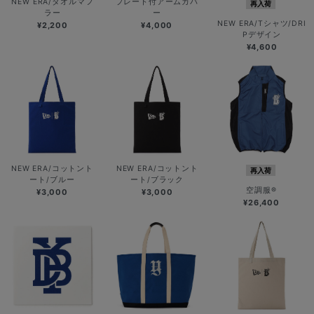
NEW ERA/タオルマフ
プレート付アームカバ
再入荷
ラー
ー
NEW ERA/Tシャツ/DRI
¥2,200
¥4,000
Pデザイン
¥4,600
NEW ERA/コットント
NEW ERA/コットント
再入荷
ート/ブルー
ート/ブラック
空調服®
¥3,000
¥3,000
¥26,400