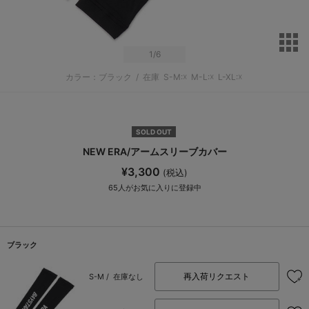
サ
1
/6
カラー：ブラック
/
在庫
S-M:☓
M-L:☓
L-XL:☓
SOLD OUT
NEW ERA/アームスリーブカバー
¥3,300
(税込)
65
人がお気に入りに登録中
ブラック
再入荷リクエスト
S-M /
在庫なし