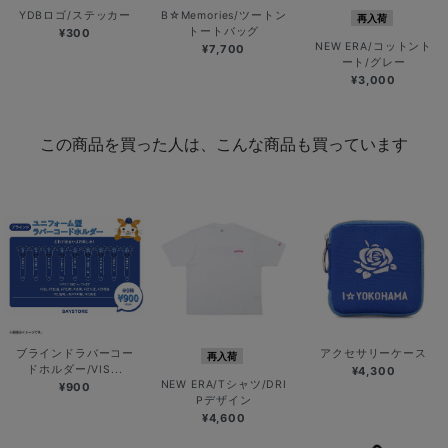
YDBロゴ/ステッカー
B☆Memories/ツートン
再入荷
トートバッグ
¥300
NEW ERA/コットント
¥7,700
ート/グレー
¥3,000
この商品を買った人は、こんな商品も買っています
ブラインドラバーコー
アクセサリーケース
再入荷
ドホルダー/VIS...
¥4,300
NEW ERA/Tシャツ/DRI
¥900
Pデザイン
¥4,600