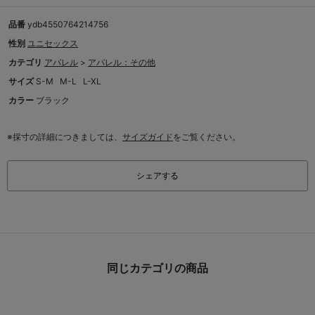
品番
ydb4550764214756
性別
ユニセックス
カテゴリ
アパレル
>
アパレル：その他
サイズ
S-M
M-L
L-XL
カラー
ブラック
※採寸の詳細につきましては、
サイズガイド
をご覧ください。
シェアする
同じカテゴリの商品