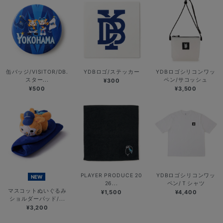
缶バッジ/VISITOR/DB.
YDBロゴ/ステッカー
YDBロゴシリコンワッ
スター...
ペン/サコッシュ
¥300
¥500
¥3,500
PLAYER PRODUCE 20
YDBロゴシリコンワッ
NEW
26...
ペン/Ｔシャツ
マスコットぬいぐるみ
¥1,500
¥4,400
ショルダーパッド/...
¥3,200