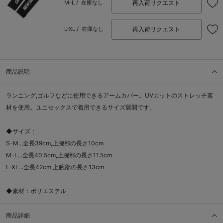
再入荷リクエスト
M-L /
在庫なし
再入荷リクエスト
L-XL /
在庫なし
商品説明
ランニング,ゴルフなどに使用できるアームカバー。UVカットのストレッチ素
材を使用。ユニセックスで着用できるサイズ展開です。
◆サイズ：
S-M...全長39cm,上腕部の長さ10cm
M-L...全長40.5cm,上腕部の長さ11.5cm
L-XL...全長42cm,上腕部の長さ13cm
◆素材：ポリエステル
商品詳細