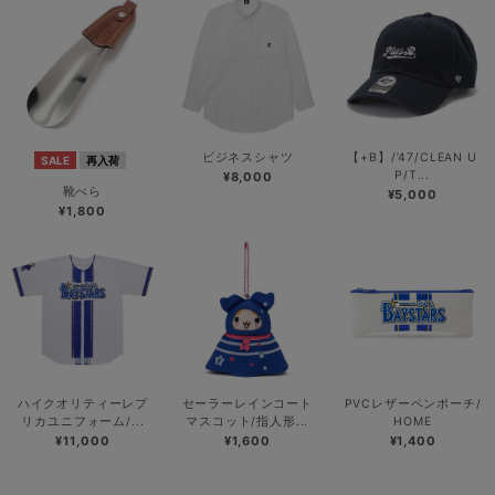
ビジネスシャツ
【+B】/’47/CLEAN U
SALE
再入荷
P/T...
¥8,000
靴べら
¥5,000
¥1,800
ハイクオリティーレプ
セーラーレインコート
PVCレザーペンポーチ/
リカユニフォーム/...
マスコット/指人形...
HOME
¥11,000
¥1,600
¥1,400