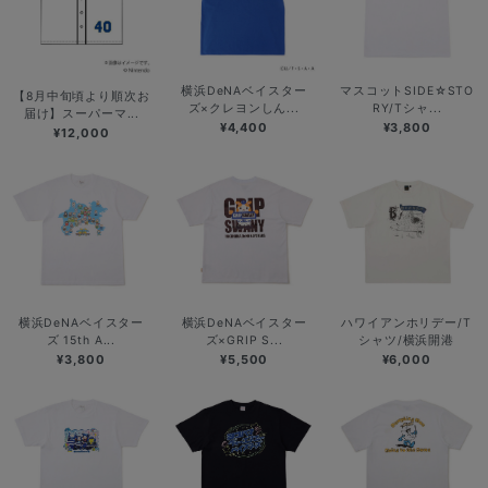
横浜DeNAベイスター
マスコットSIDE☆STO
【8月中旬頃より順次お
ズ×クレヨンしん...
RY/Tシャ...
届け】スーパーマ...
¥4,400
¥3,800
¥12,000
横浜DeNAベイスター
横浜DeNAベイスター
ハワイアンホリデー/T
ズ 15th A...
ズ×GRIP S...
シャツ/横浜開港
¥3,800
¥5,500
¥6,000