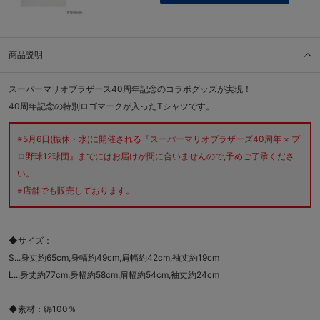
商品説明
スーパーマリオブラザース40周年記念のコラボグッズが実現！
40周年記念の特別ロゴマークが入ったTシャツです。
※5月6日(振休・水)に開催される『スーパーマリオブラザーズ40周年 × プ
ロ野球12球団』までにはお届けが間に合いませんので,予めご了承くださ
い。
※店舗でも販売しております。
◆サイズ：
S...身丈約65cm,身幅約49cm,肩幅約42cm,袖丈約19cm
L...身丈約77cm,身幅約58cm,肩幅約54cm,袖丈約24cm
◆素材：綿100％