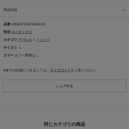
商品詳細
品番
ydb4570097646000
性別
ユニセックス
カテゴリ
アパレル
>
Ｔシャツ
サイズ
S
L
カラー
カラー展開なし
※採寸の詳細につきましては、
サイズガイド
をご覧ください。
シェアする
同じカテゴリの商品