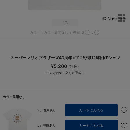
サ
1
/8
カラー：カラー展開なし
/
在庫
S:◯
L:◯
スーパーマリオブラザーズ40周年×プロ野球12球団/Tシャツ
¥5,200
(税込)
25
人がお気に入りに登録中
カラー展開なし
カートに入れる
S /
在庫あり
カートに入れる
L /
在庫あり