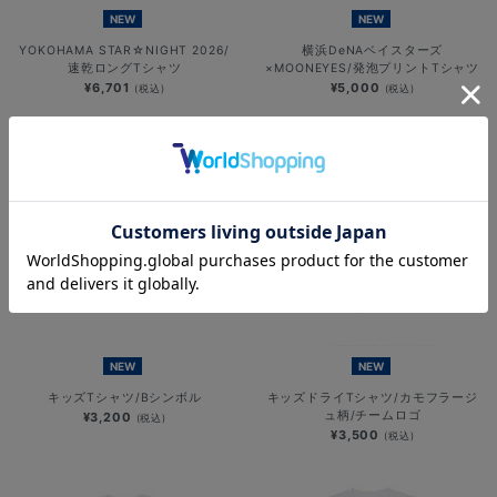
NEW
NEW
YOKOHAMA STAR☆NIGHT 2026/
横浜DeNAベイスターズ
速乾ロングTシャツ
×MOONEYES/発泡プリントTシャツ
¥6,701
¥5,000
(税込)
(税込)
NEW
NEW
キッズTシャツ/Bシンボル
キッズドライTシャツ/カモフラージ
ュ柄/チームロゴ
¥3,200
(税込)
¥3,500
(税込)