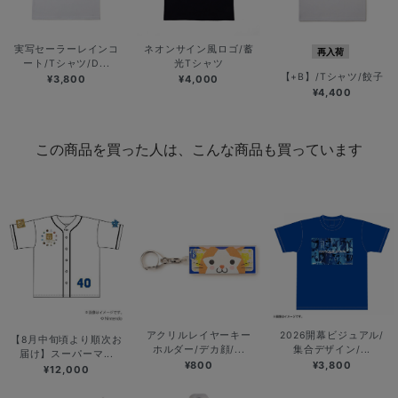
実写セーラーレインコ
ネオンサイン風ロゴ/蓄
再入荷
ート/Tシャツ/D...
光Tシャツ
【+B】/Tシャツ/餃子
¥3,800
¥4,000
¥4,400
この商品を買った人は、こんな商品も買っています
アクリルレイヤーキー
2026開幕ビジュアル/
【8月中旬頃より順次お
ホルダー/デカ顔/...
集合デザイン/...
届け】スーパーマ...
¥800
¥3,800
¥12,000