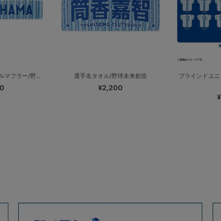
ルマフラー/野...
選手名タオル/野球未来創造
ブラインドユニ
00
¥2,200
¥