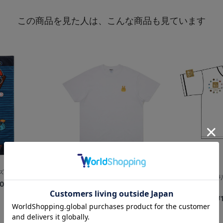
この商品を見た人は、こんな商品も見ています
×うまい棒/フ...
横浜DeNAベイスターズ×RODY/T...
【8月中旬頃よ
00
¥3,800
¥