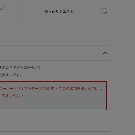
 /
再入荷リクエスト
念のコラボグッズが実現！
たタオルです。
『スーパーマリオブラザーズ40周年 × プロ野球12球団』までには
ご了承ください。