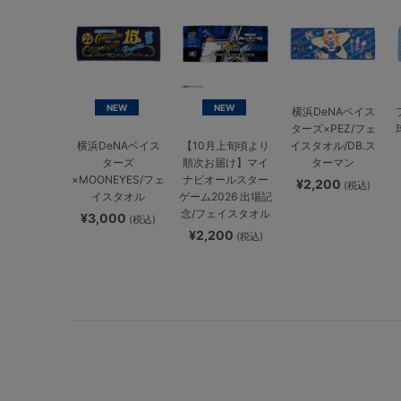
NEW
NEW
横浜DeNAベイス
ターズ×PEZ/フェ
イスタオル/DB.ス
横浜DeNAベイス
【10月上旬頃より
ターマン
ターズ
順次お届け】マイ
×MOONEYES/フェ
ナビオールスター
¥2,200
(税込)
イスタオル
ゲーム2026 出場記
念/フェイスタオル
¥3,000
(税込)
¥2,200
(税込)