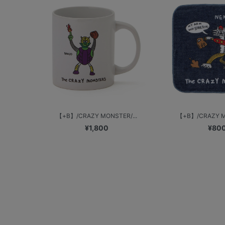
【+B】/CRAZY MONSTER/...
【+B】/CRAZY MO
¥1,800
¥80