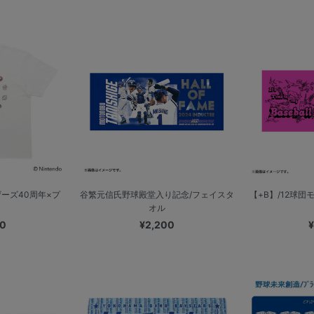
ーズ40周年×プ
谷繁元信氏野球殿堂入り記念/フェイスタ
【+B】/12球
オル
00
¥2,200
¥