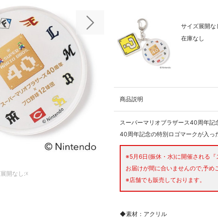
サイズ展開なし
次の画像
在庫なし
商品説明
スーパーマリオブラザース40周年記
40周年記念の特別ロゴマークが入っ
※5月6日(振休・水)に開催される
お届けが間に合いませんので,予め
展開なし:☓
※店舗でも販売しております。
◆素材：アクリル