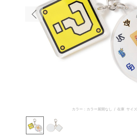
前の画像
カラー：カラー展開なし
/
在庫
サイズ