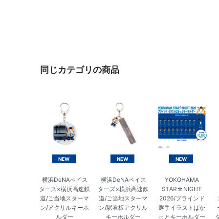
同じカテゴリの商品
NEW
NEW
NEW
横浜DeNAベイス
横浜DeNAベイス
YOKOHAMA
ターズ×横浜高速鉄
ターズ×横浜高速鉄
STAR☆NIGHT
道/ご当地スターマ
道/ご当地スターマ
2026/ブラインド
ン/アクリルキーホ
ン/駅看板アクリル
選手イラストぱか
ルダー
キーホルダー
っとキーホルダー