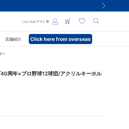
こんにちは
ゲスト
様
Click here from overseas
店舗紹介
ダー
40周年×プロ野球12球団/アクリルキーホル