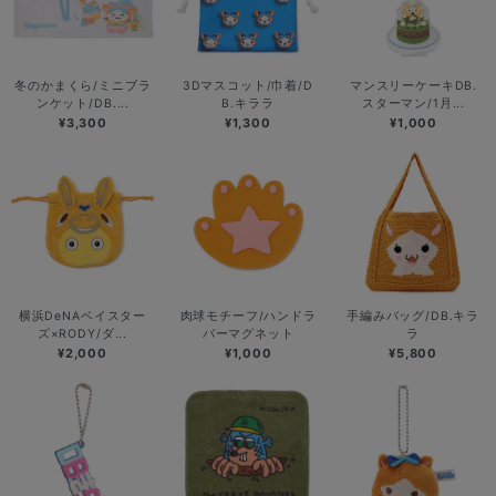
冬のかまくら/ミニブラ
3Dマスコット/巾着/D
マンスリーケーキDB.
ンケット/DB....
B.キララ
スターマン/1月...
¥3,300
¥1,300
¥1,000
横浜DeNAベイスター
肉球モチーフ/ハンドラ
手編みバッグ/DB.キラ
ズ×RODY/ダ...
バーマグネット
ラ
¥2,000
¥1,000
¥5,800