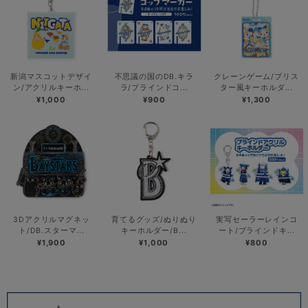
新潟マスコットデザイ
不思議の国のDB.キラ
クレーンゲーム/ブリス
ン/アクリルキーホ...
ラ/ブラインドコ...
ター風キーホルダ...
¥1,000
¥900
¥1,300
3Dアクリルマグネッ
育てるグッズ/ぬりぬり
実写セーラーレインコ
ト/DB.スターマ...
キーホルダー/B...
ート/ブラインドキ...
¥1,900
¥1,000
¥800