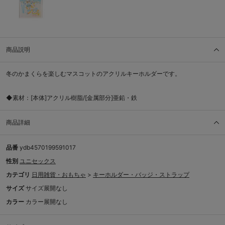
商品説明
冬のかまくらを楽しむマスコットのアクリルキーホルダーです。
◆素材：[本体]アクリル樹脂/[金属部分]亜鉛・鉄
商品詳細
品番
ydb4570199591017
性別
ユニセックス
カテゴリ
日用雑貨・おもちゃ
>
キーホルダー・バッジ・ストラップ
サイズ
サイズ展開なし
カラー
カラー展開なし