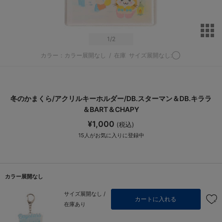
サ
1
/2
カラー：カラー展開なし
/
在庫
サイズ展開なし:◯
冬のかまくら/アクリルキーホルダー/DB.スターマン＆DB.キララ
＆BART＆CHAPY
¥1,000
(税込)
15
人がお気に入りに登録中
カラー展開なし
サイズ展開なし /
カートに入れる
在庫あり