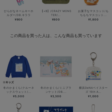
ひらがなネームキーホ
【+B】/CRAZY MONS
お菓子なマスコット/も
ルダー/DB.キララ
TER/...
ちもちマスコット...
¥900
¥800
¥1,800
この商品を買った人は、こんな商品も買っています
冬のかまくら/クルーネ
冬のかまくら/ミニブラ
横浜DeNAベイスター
ックスウェット/...
ンケット/DB....
ズ 15th A...
¥5,000
¥3,300
¥1,000