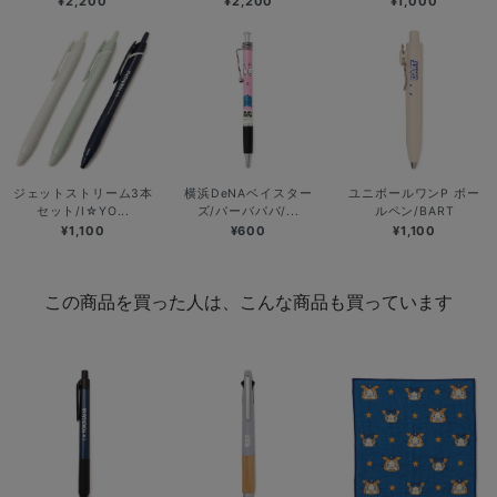
¥2,200
¥2,200
¥1,000
ジェットストリーム3本
横浜DeNAベイスター
ユニボールワンP ボー
セット/I☆YO...
ズ/バーバパパ/...
ルペン/BART
¥1,100
¥600
¥1,100
この商品を買った人は、こんな商品も買っています