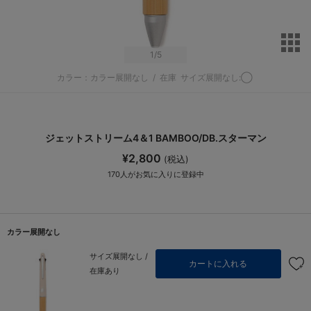
サ
1
/5
カラー：カラー展開なし
/
在庫
サイズ展開なし:◯
ジェットストリーム4＆1 BAMBOO/DB.スターマン
¥2,800
(税込)
170
人がお気に入りに登録中
カラー展開なし
サイズ展開なし /
カートに入れる
在庫あり