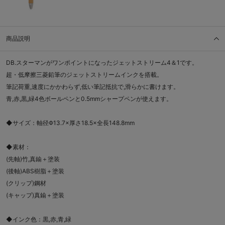
商品説明
DB.スターマンがワンポイントになったジェットストリーム4＆1です。
超・低摩擦三菱鉛筆のジェットストリームインクを搭載。
筆記荷重,速度にかかわらず,低い筆記抵抗で,滑らかに書けます。
青,赤,黒,緑4色ボールペンと0.5mmシャープペンが使えます。
◆サイズ：軸径Φ13.7×厚さ18.5×全長148.8mm
◆素材：
(先軸)竹,真鍮＋塗装
(後軸)ABS樹脂＋塗装
(クリップ)鋼材
(キャップ)真鍮＋塗装
◆インク色：黒,赤,青,緑