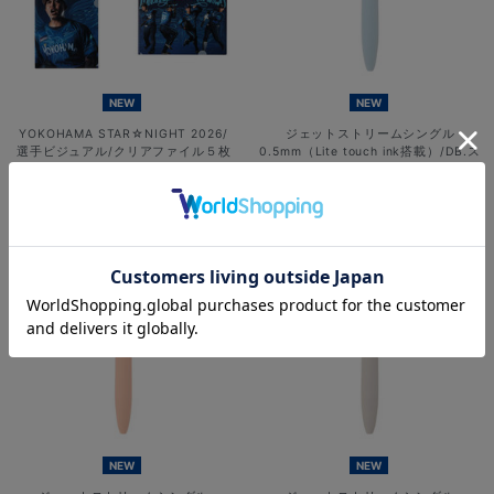
NEW
NEW
YOKOHAMA STAR☆NIGHT 2026/
ジェットストリームシングル
選手ビジュアル/クリアファイル５枚
0.5mm（Lite touch ink搭載）/DB.ス
セット
ターマン
¥1,800
¥800
(税込)
(税込)
NEW
NEW