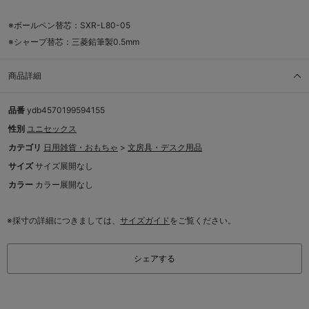
※ボールペン替芯：SXR-L80-05
※シャープ替芯：三菱鉛筆製0.5mm
商品詳細
品番
ydb4570199594155
性別
ユニセックス
カテゴリ
日用雑貨・おもちゃ
>
文房具・デスク用品
サイズ
サイズ展開なし
カラー
カラー展開なし
※採寸の詳細につきましては、
サイズガイド
をご覧ください。
シェアする