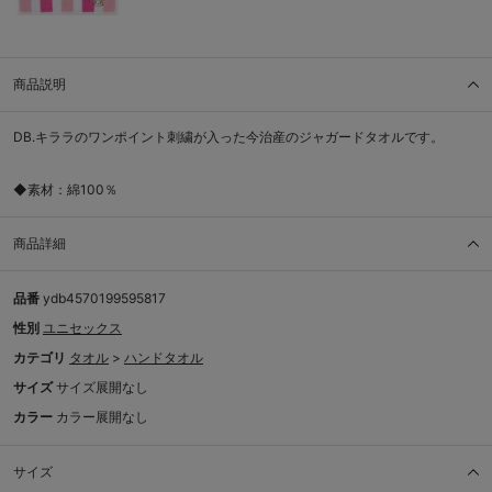
商品説明
DB.キララのワンポイント刺繍が入った今治産のジャガードタオルです。
◆素材：綿100％
商品詳細
品番
ydb4570199595817
性別
ユニセックス
カテゴリ
タオル
>
ハンドタオル
サイズ
サイズ展開なし
カラー
カラー展開なし
サイズ