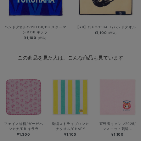
ハンドタオル/VISITOR/DB.スターマ
【+B】/SHOOTBALL/ハンドタオル
ン＆DB.キララ
¥1,100
(税込)
¥1,100
(税込)
この商品を見た人は、こんな商品も見ています
フェイス総柄/ガーゼハ
刺繍ストライプハンカ
宜野湾キャンプ2025/
ンカチ/DB.キララ
チタオル/CHAPY
マスコット刺繍...
¥1,300
¥1,100
¥1,100