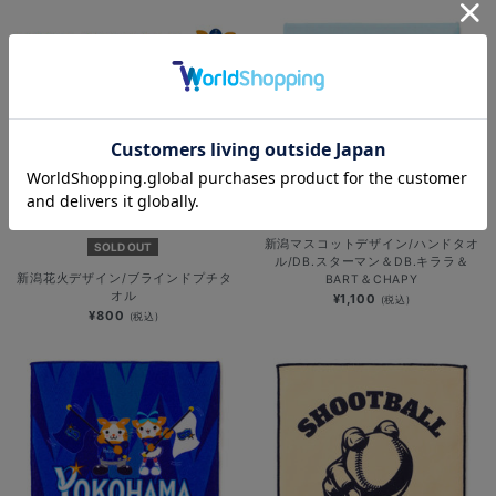
新潟マスコットデザイン/ハンドタオ
SOLD OUT
ル/DB.スターマン＆DB.キララ＆
新潟花火デザイン/ブラインドプチタ
BART＆CHAPY
オル
¥1,100
(税込)
¥800
(税込)