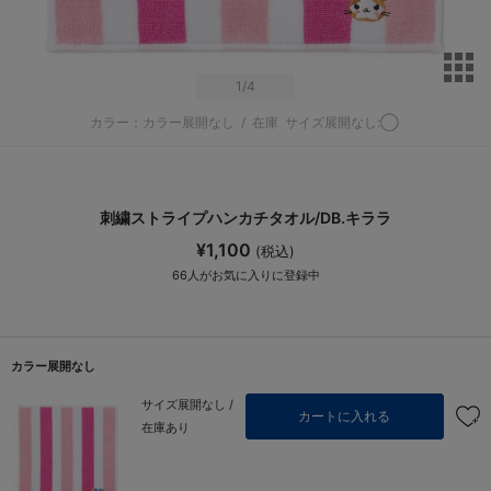
サ
1
/4
カラー：カラー展開なし
/
在庫
サイズ展開なし:◯
刺繍ストライプハンカチタオル/DB.キララ
¥1,100
(税込)
66
人がお気に入りに登録中
カラー展開なし
サイズ展開なし /
カートに入れる
在庫あり