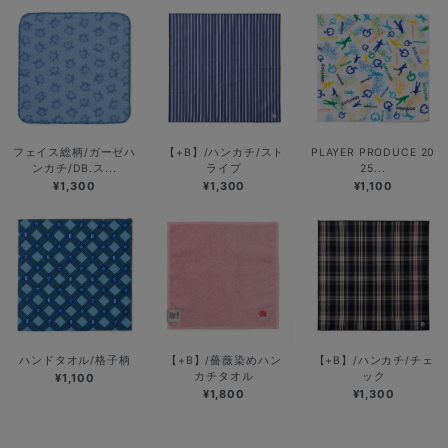
フェイス総柄/ガーゼハ
【+B】/ハンカチ/スト
PLAYER PRODUCE 20
ンカチ/DB.ス...
ライプ
25...
¥1,300
¥1,300
¥1,100
ハンドタオル/格子柄
【+B】/薔薇染めハン
【+B】/ハンカチ/チェ
カチタオル
ック
¥1,100
¥1,800
¥1,300