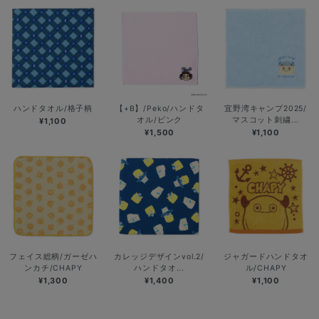
ハンドタオル/格子柄
【+B】/Peko/ハンドタ
宜野湾キャンプ2025/
オル/ピンク
マスコット刺繍...
¥1,100
¥1,500
¥1,100
フェイス総柄/ガーゼハ
カレッジデザインvol.2/
ジャガードハンドタオ
ンカチ/CHAPY
ハンドタオ...
ル/CHAPY
¥1,300
¥1,400
¥1,100