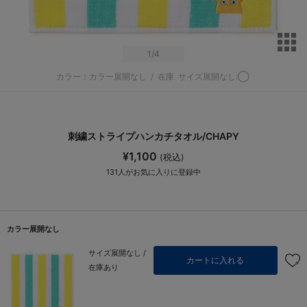
サ
1
/4
カラー：カラー展開なし
/
在庫
サイズ展開なし:◯
刺繍ストライプハンカチタオル/CHAPY
¥1,100
(税込)
131
人がお気に入りに登録中
カラー展開なし
サイズ展開なし /
カートに入れる
在庫あり