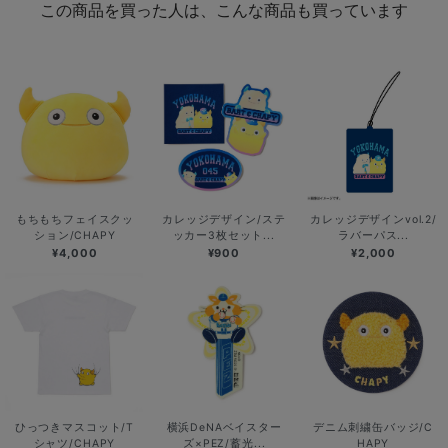
この商品を買った人は、こんな商品も買っています
もちもちフェイスクッ
カレッジデザイン/ステ
カレッジデザインvol.2/
ション/CHAPY
ッカー3枚セット...
ラバーパス...
¥4,000
¥900
¥2,000
ひっつきマスコット/T
横浜DeNAベイスター
デニム刺繍缶バッジ/C
シャツ/CHAPY
ズ×PEZ/蓄光...
HAPY