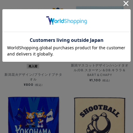
新潟マスコットデザイン/ハンドタオ
再入荷
ル/DB.スターマン＆DB.キララ＆
新潟花火デザイン/ブラインドプチタ
BART＆CHAPY
オル
¥1,100
(税込)
¥800
(税込)