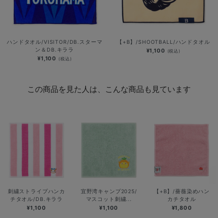
ハンドタオル/VISITOR/DB.スターマ
【+B】/SHOOTBALL/ハンドタオル
ン＆DB.キララ
¥1,100
(税込)
¥1,100
(税込)
この商品を見た人は、こんな商品も見ています
刺繍ストライプハンカ
宜野湾キャンプ2025/
【+B】/薔薇染めハン
チタオル/DB.キララ
マスコット刺繍...
カチタオル
¥1,100
¥1,100
¥1,800