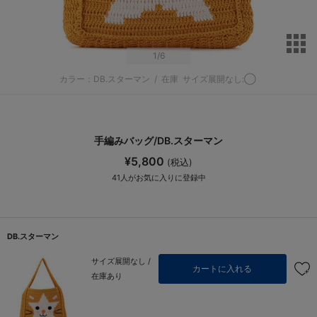
サ
1
/6
カラー：DB.スターマン
/
在庫
サイズ展開なし:◯
手編みバッグ/DB.スターマン
¥5,800
(税込)
41
人がお気に入りに登録中
DB.スターマン
サイズ展開なし /
カートに入れる
在庫あり