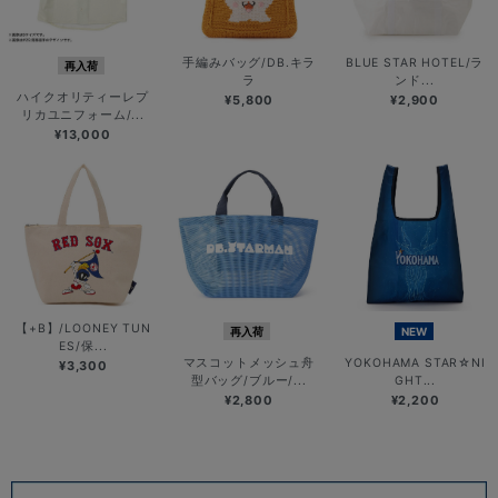
手編みバッグ/DB.キラ
BLUE STAR HOTEL/ラ
再入荷
ラ
ンド...
ハイクオリティーレプ
¥5,800
¥2,900
リカユニフォーム/...
¥13,000
【+B】/LOONEY TUN
再入荷
NEW
ES/保...
マスコットメッシュ舟
YOKOHAMA STAR☆NI
¥3,300
型バッグ/ブルー/...
GHT...
¥2,800
¥2,200