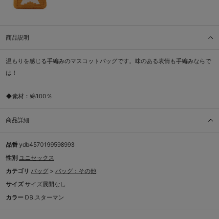
商品説明
温もりを感じる手編みのマスコットバッグです。味のある表情も手編みならで
は！
◆素材：綿100％
商品詳細
品番
ydb4570199598993
性別
ユニセックス
カテゴリ
バッグ
>
バッグ：その他
サイズ
サイズ展開なし
カラー
DB.スターマン