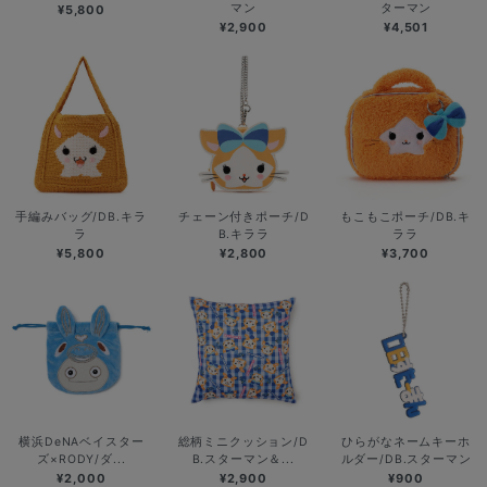
マン
ターマン
¥5,800
¥2,900
¥4,501
手編みバッグ/DB.キラ
チェーン付きポーチ/D
もこもこポーチ/DB.キ
ラ
B.キララ
ララ
¥5,800
¥2,800
¥3,700
横浜DeNAベイスター
総柄ミニクッション/D
ひらがなネームキーホ
ズ×RODY/ダ...
B.スターマン＆...
ルダー/DB.スターマン
¥2,000
¥2,900
¥900