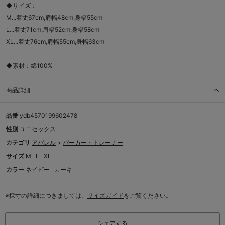
◆サイズ：
M...着丈67cm,肩幅48cm,身幅55cm
L...着丈71cm,肩幅52cm,身幅58cm
XL...着丈76cm,肩幅55cm,身幅63cm
◆素材：綿100%
商品詳細
品番
ydb4570199602478
性別
ユニセックス
カテゴリ
アパレル
>
パーカー・トレーナー
サイズ
M
L
XL
カラー
ネイビー
カーキ
※採寸の詳細につきましては、
サイズガイド
をご覧ください。
シェアする