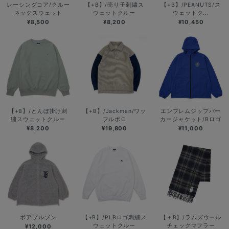
レーシングコア/クルー
【+B】/売り子刺繍ス
【+B】/PEANUTS/ス
ネックスウェット
ウェットクルー
ウェットク...
¥8,500
¥8,200
¥10,450
【+B】/とんぼ掛け刺
【+B】/Jackman/ワッ
エンブレムジップパー
繍スウェットクルー
フルポロ
カージャケット/Bロゴ
¥8,200
¥19,800
¥11,000
ボアブルゾン
【+B】/PLBロゴ刺繍ス
【＋B】/ラムズウール
ウェットクルー
チェックマフラー
¥12,000