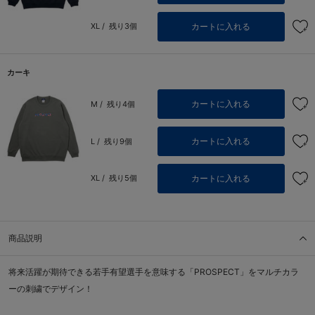
カートに入れる
XL /
残り3個
カーキ
カートに入れる
M /
残り4個
カートに入れる
L /
残り9個
カートに入れる
XL /
残り5個
商品説明
将来活躍が期待できる若手有望選手を意味する「PROSPECT」をマルチカラ
ーの刺繍でデザイン！