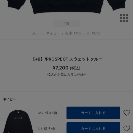
サ
1
/8
カラー：ネイビー
/
在庫
M:△
L:△
XL:△
【+B】/PROSPECT スウェットクルー
¥7,200
(税込)
42
人がお気に入りに登録中
ネイビー
カートに入れる
M /
残り5個
カートに入れる
L /
残り7個