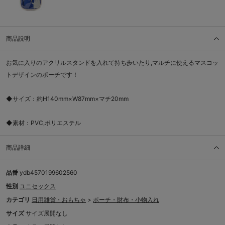
商品説明
お気に入りのアクリルスタンドを入れて持ち歩いたり,マルチに使えるマスコッ
トデザインのポーチです！
◆サイズ：約H140mm×W87mm×マチ20mm
◆素材：PVC,ポリエステル
商品詳細
品番
ydb4570199602560
性別
ユニセックス
カテゴリ
日用雑貨・おもちゃ
>
ポーチ・財布・小物入れ
サイズ
サイズ展開なし