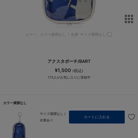
サ
1
/5
カラー：カラー展開なし
/
在庫
サイズ展開なし:◯
アクスタポーチ/BART
¥1,500
(税込)
173
人がお気に入りに登録中
カラー展開なし
サイズ展開なし /
カートに入れる
在庫あり