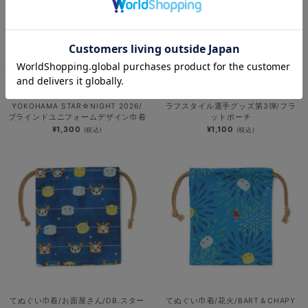
NEW
NEW
YOKOHAMA STAR☆NIGHT 2026/
ラフスタイル選手グッズ第3弾/フラ
ブラインドユニフォームデザイン巾着
ットポーチ
¥1,300
¥1,100
(税込)
(税込)
てぬぐい巾着/お面屋さん/DB.スター
てぬぐい巾着/花火/BART＆CHAPY