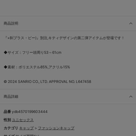
商品説明
『+B(プラス・ビー)』別注,キティデザインの第二弾アイテムが登場です！
◆サイズ：フリー頭周り53～61cm
◆素材：ポリエステル85%,アクリル15%
©︎ 2024 SANRIO CO., LTD. APPROVAL NO. L647458
商品詳細
品番
ydb4570199603444
性別
ユニセックス
カテゴリ
キャップ
>
ファッションキャップ