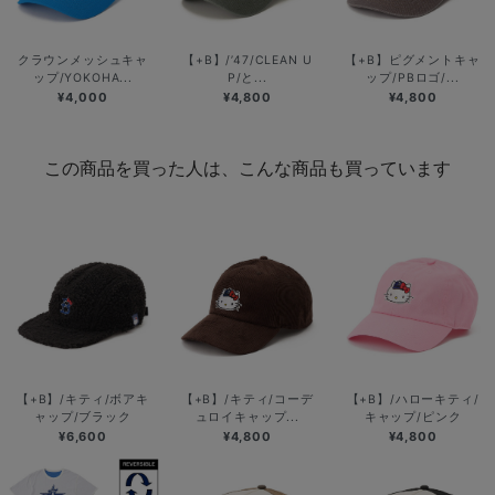
クラウンメッシュキャ
【+B】/’47/CLEAN U
【+B】ピグメントキャ
ップ/YOKOHA...
P/と...
ップ/PBロゴ/...
¥4,000
¥4,800
¥4,800
この商品を買った人は、こんな商品も買っています
【+B】/キティ/ボアキ
【+B】/キティ/コーデ
【+B】/ハローキティ/
ャップ/ブラック
ュロイキャップ...
キャップ/ピンク
¥6,600
¥4,800
¥4,800