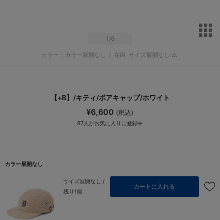
サ
1
/6
カラー：カラー展開なし
/
在庫
サイズ展開なし:△
【+B】/キティ/ボアキャップ/ホワイト
¥6,600
(税込)
87
人がお気に入りに登録中
カラー展開なし
サイズ展開なし /
カートに入れる
残り1個