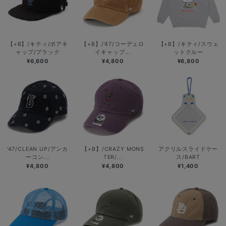
【+B】/キティ/ボアキ
【+B】/’47/コーデュロ
【+B】/キティ/スウェ
ャップ/ブラック
イキャップ...
ットクルー
¥6,600
¥4,800
¥6,800
’47/CLEAN UP/アンカ
【+B】/CRAZY MONS
アクリルスライドケー
ーコン...
TER/...
ス/BART
¥4,800
¥4,800
¥1,400