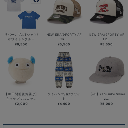
リバーシブルTシャツ/
NEW ERA/9FORTY AF
NEW ERA/9FORTY AF
ホワイト＆ブルー
TR...
TR...
¥6,500
¥5,500
¥5,500
【10日間前後お届け】
タイパンツ/象/ホワイ
【+B】/Kousuke Shimi
キャップマスコッ...
ト
z...
¥2,000
¥4,400
¥5,000