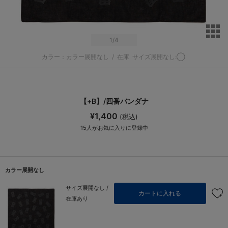
サ
1
/4
カラー：カラー展開なし
/
在庫
サイズ展開なし:◯
【+B】/四番バンダナ
¥1,400
(税込)
15
人がお気に入りに登録中
カラー展開なし
サイズ展開なし /
カートに入れる
在庫あり