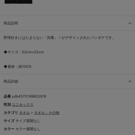
商品説明
野球好きにはたまらない「四番」！がデザインされたバンダナです。
◆サイズ：53cm×53cm
◆素材：綿100%
商品詳細
品番
ydb4570199603918
性別
ユニセックス
カテゴリ
タオル
>
タオル：その他
サイズ
サイズ展開なし
カラー
カラー展開なし