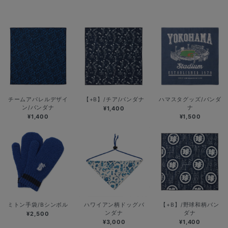
チームアパレルデザイ
【+B】/チア/バンダナ
ハマスタグッズ/バンダ
ン/バンダナ
ナ
¥1,400
¥1,400
¥1,500
ミトン手袋/Bシンボル
ハワイアン柄ドッグバ
【+B】/野球和柄バン
ンダナ
ダナ
¥2,500
¥3,000
¥1,400