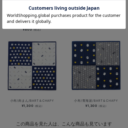
横浜DeNAベイスターズ 15th
2026シーズンスローガン/BE A
ANNIVERSARY/おきがえご当地スタ
TEAM, WIN IT ALL/ミニタオル
ーマン/ミニタオル
¥800
(税込)
¥800
(税込)
小布/肉まん/BART＆CHAPY
小布/青海波/BART＆CHAPY
¥1,300
¥1,300
(税込)
(税込)
この商品を見た人は、こんな商品も見ています