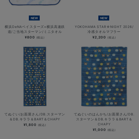
NEW
NEW
横浜DeNAベイスターズ×横浜高速鉄
YOKOHAMA STAR☆NIGHT 2026/
道/ご当地スターマン/ミニタオル
冷感タオルマフラー
¥800
¥2,200
(税込)
(税込)
てぬぐい/お面屋さん/DB.スターマン
てぬぐいのはんかち/お面屋さん/DB.
＆DB.キララ＆BART＆CHAPY
スターマン＆DB.キララ＆BART＆
CHAPY
¥1,800
(税込)
¥1,000
(税込)