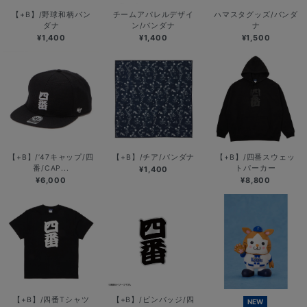
【+B】/野球和柄バン
チームアパレルデザイ
ハマスタグッズ/バンダ
ダナ
ン/バンダナ
ナ
¥1,400
¥1,400
¥1,500
【+B】/’47キャップ/四
【+B】/チア/バンダナ
【+B】/四番スウェッ
番/CAP...
トパーカー
¥1,400
¥6,000
¥8,800
【+B】/四番Tシャツ
【+B】/ピンバッジ/四
NEW