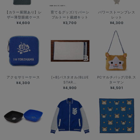
【カラー展開あり】レ
育てるグッズ/リバーシ
パワーストーンブレス
ザー薄型眼鏡ケース
ブルトート裁縫キット
レット
¥4,600
¥3,700
¥4,300
アクセサリーケース
[+B]バスタオル/BLUE
PCマルチバッグ/DB.ス
STAR...
ターマン
¥4,300
¥4,900
¥4,501