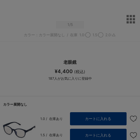
サ
1
/5
カラー：カラー展開なし
/
在庫
1.0:◯
1.5:◯
2.0:△
老眼鏡
¥4,400
(税込)
187
人がお気に入りに登録中
カラー展開なし
カートに入れる
1.0 /
在庫あり
カートに入れる
1.5 /
在庫あり