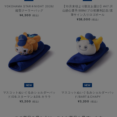
YOKOHAMA STAR☆NIGHT 2026/
【10月末頃より順次お届け】#47:片
縦型クーラーバッグ
山皓心選手/BBM/プロ初勝利記念/直
筆サイン入りロゴボール
¥4,300
(税込)
¥38,000
(税込)
NEW
NEW
マスコットぬいぐるみショルダーパッ
マスコットぬいぐるみショルダーパッ
ド/DB.スターマン＆DB.キララ
ド/BART＆CHAPY
¥3,200
¥3,200
(税込)
(税込)