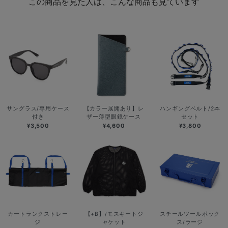
この商品を見た人は、こんな商品も見ています
サングラス/専用ケース
【カラー展開あり】レ
ハンギングベルト/2本
付き
ザー薄型眼鏡ケース
セット
¥3,500
¥4,600
¥3,800
カートランクストレー
【+B】/モスキートジ
スチールツールボック
ジ
ャケット
ス/ラージ