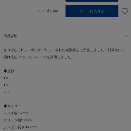
カートに入れる
2.0 /
残り6個
商品説明
さりげなくBシンボルがプリントされた老眼鏡をご用意しました！日常使いに
溶け込む,マットなフレームを採用しました。
◆度数：
1.0
1.5
2.0
◆サイズ：
レンズ幅:52mm
ブリッジ幅:18mm
テンプル長さ:142mm