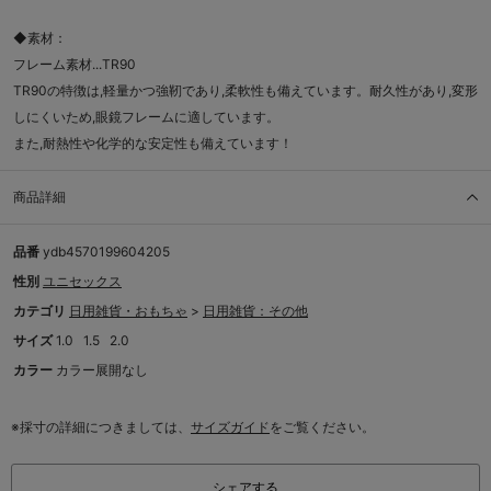
◆素材：
フレーム素材...TR90
TR90の特徴は,軽量かつ強靭であり,柔軟性も備えています。耐久性があり,変形
しにくいため,眼鏡フレームに適しています。
また,耐熱性や化学的な安定性も備えています！
商品詳細
品番
ydb4570199604205
性別
ユニセックス
カテゴリ
日用雑貨・おもちゃ
>
日用雑貨：その他
サイズ
1.0
1.5
2.0
カラー
カラー展開なし
※採寸の詳細につきましては、
サイズガイド
をご覧ください。
シェアする