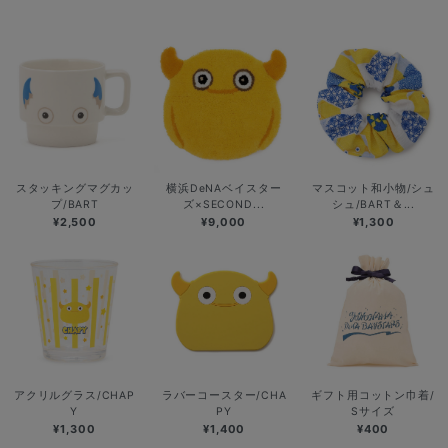
スタッキングマグカッ
横浜DeNAベイスター
マスコット和小物/シュ
プ/BART
ズ×SECOND...
シュ/BART＆...
¥2,500
¥9,000
¥1,300
アクリルグラス/CHAP
ラバーコースター/CHA
ギフト用コットン巾着/
Y
PY
Sサイズ
¥1,300
¥1,400
¥400