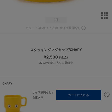
サ
1
/5
カラー：CHAPY
/
在庫
サイズ展開なし:◯
スタッキングマグカップ/CHAPY
¥2,500
(税込)
27
人がお気に入りに登録中
CHAPY
サイズ展開なし /
カートに入れる
在庫あり