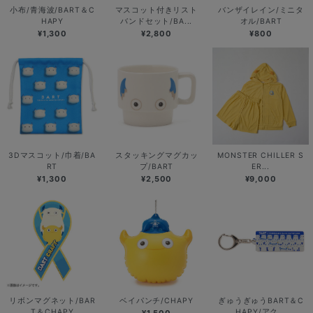
小布/青海波/BART＆C
マスコット付きリスト
バンザイレイン/ミニタ
HAPY
バンドセット/BA...
オル/BART
¥1,300
¥2,800
¥800
3Dマスコット/巾着/BA
スタッキングマグカッ
MONSTER CHILLER S
RT
プ/BART
ER...
¥1,300
¥2,500
¥9,000
リボンマグネット/BAR
ベイパンチ/CHAPY
ぎゅうぎゅうBART＆C
T＆CHAPY
HAPY/アク...
¥1,500