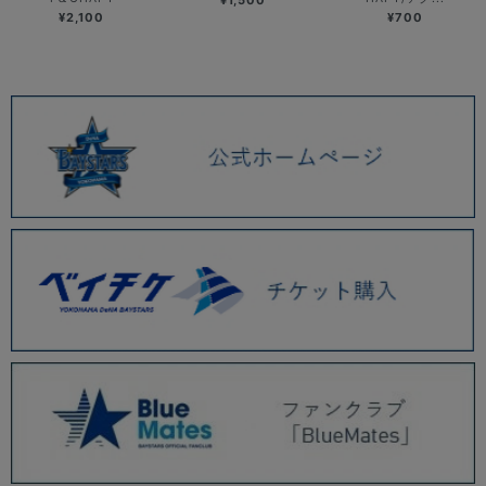
¥2,100
¥700