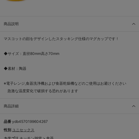
商品説明
マスコットの顔をデザインしたスタッキング仕様のマグカップです！
◆サイズ：直径80mm高さ70mm
◆素材：陶器
※電子レンジ,食器洗浄機および食器乾燥機などのご使用はお避けください
急激な温度変化で破損する恐れがあります
商品詳細
品番
ydb4570199604267
性別
ユニセックス
カテゴリ
キッチン雑貨
>
食器