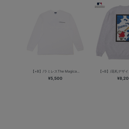
【+B】/ラミレスThe Magica...
【+B】/花札デザイン/
¥5,500
¥8,2