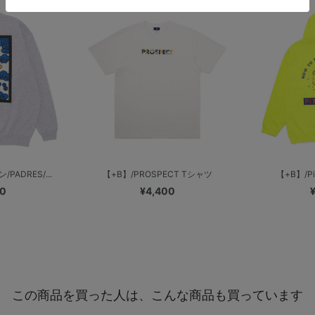
PADRES/...
【+B】/PROSPECT Tシャツ
【+B】/Pit
00
¥4,400
この商品を買った人は、こんな商品も買っています