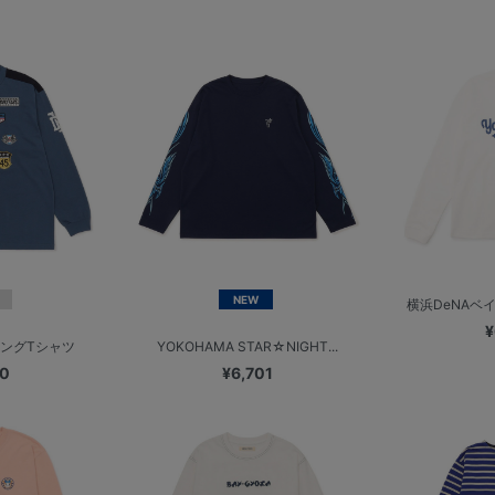
NEW
横浜DeNAベイス
¥
ロングTシャツ
YOKOHAMA STAR☆NIGHT...
00
¥6,701