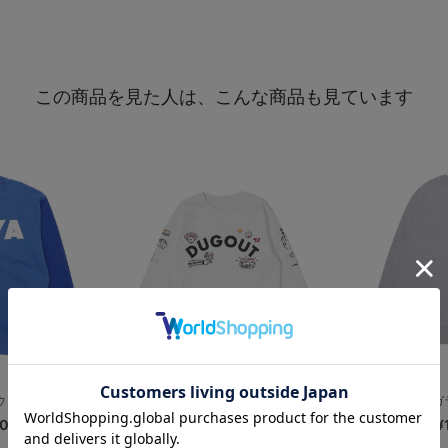
この商品を見た人は、こんな商品も見ています
ェットクルー/...
【+B】/DUGOUT/ロングTシャツ
【+B】/サ
00
¥7,200
¥