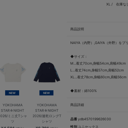
XL /
在庫な
商品説明
NAIYA（内野）,GAIYA（外野）
◆サイズ：
M...着丈70cm,身幅54cm,肩幅49cm
L...着丈74cm,身幅57cm,肩幅52cm
XL...着丈78cm,身幅60cm,肩幅56cm
◆素材：綿100%
NEW
NEW
商品詳細
YOKOHAMA
YOKOHAMA
STAR☆NIGHT
STAR☆NIGHT
2026/ミニ丈Tシャ
2026/速乾ロングT
品番
ydb4570199626030
ツ
シャツ
性別
ユニセックス