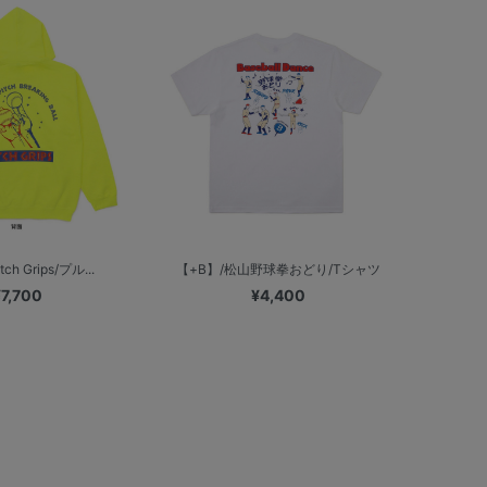
ch Grips/プル...
【+B】/松山野球拳おどり/Tシャツ
¥7,700
¥4,400