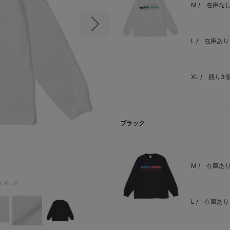
M /
在庫な
次の画像
L /
在庫あり
XL /
残り3
ブラック
M /
在庫あ
◯
XL:△
L /
在庫あり