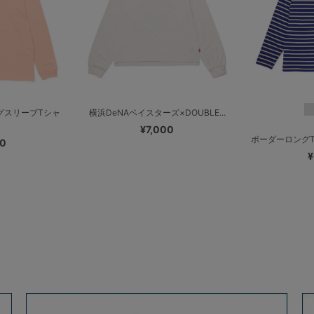
グスリーブTシャ
横浜DeNAベイスターズ×DOUBLE...
¥7,000
ボーダーロングT
00
¥