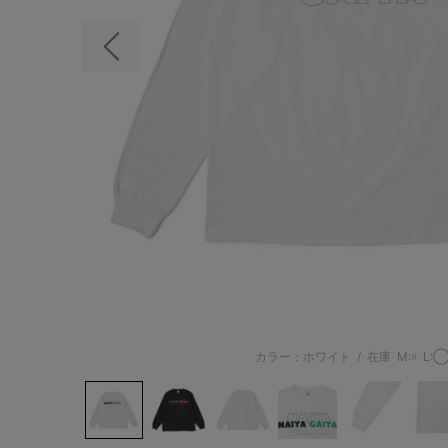
前の画像
カラー：ホワイト
/
在庫
M:☓
L: