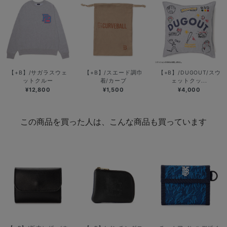
【+B】/サガラスウェ
【+B】/スエード調巾
【+B】/DUGOUT/スウ
ットクルー
着/カーブ
ェットクッ...
¥12,800
¥1,500
¥4,000
この商品を買った人は、こんな商品も買っています