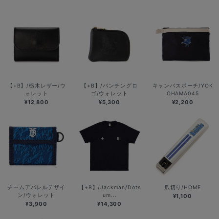
【+B】/栃木レザー/ウ
【+B】/パンチングロ
キャンバスポーチ/YOK
ォレット
ゴ/ウォレット
OHAMA045
¥12,800
¥5,300
¥2,200
チームアパレルデザイ
【+B】/Jackman/Dots
爪切り/HOME
ン/ウォレット
um...
¥1,100
¥3,900
¥14,300