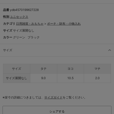
品番
ydb4570199627228
性別
ユニセックス
カテゴリ
日用雑貨・おもちゃ
>
ポーチ・財布・小物入れ
サイズ
サイズ展開なし
カラー
グリーン
ブラック
サイズ
サイズ
タテ
ヨコ
マチ
サイズ展開なし
9.0
10.5
2.0
※採寸の詳細につきましては、
サイズガイド
をご覧ください。
シェアする