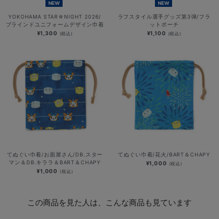
NEW
NEW
YOKOHAMA STAR☆NIGHT 2026/
ラフスタイル選手グッズ第3弾/フラ
ブラインドユニフォームデザイン巾着
ットポーチ
¥1,300
¥1,100
(税込)
(税込)
てぬぐい巾着/お面屋さん/DB.スター
てぬぐい巾着/花火/BART＆CHAPY
マン＆DB.キララ＆BART＆CHAPY
¥1,000
(税込)
¥1,000
(税込)
この商品を見た人は、こんな商品も見ています