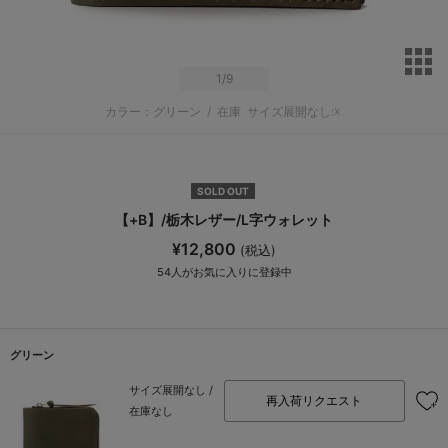
サ
1
/9
カラー：グリーン
/
在庫
サイズ展開なし:☓
SOLD OUT
【+B】/栃木レザー/L字ウォレット
¥12,800
(税込)
54
人がお気に入りに登録中
グリーン
サイズ展開なし /
再入荷リクエスト
在庫なし