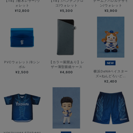
【+B】/栃木レザー/ウ
【+B】/パンチングロ
チームアパレルデザイ
ォレット
ゴ/ウォレット
ン/ウォレット
¥12,800
¥5,300
¥3,900
PVCウォレット/Bシン
【カラー展開あり】レ
NEW
ボル
ザー薄型眼鏡ケース
横浜DeNAベイスター
¥2,500
¥4,600
ズ×ねんどろいど...
¥2,400