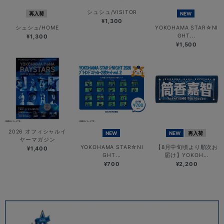
シュシュ/VISITOR
再入荷
NEW
¥1,300
シュシュ/HOME
YOKOHAMA STAR☆NI
GHT...
¥1,300
¥1,500
2026 オフィシャルイ
NEW
NEW
再入荷
ヤーマガジン
YOKOHAMA STAR☆NI
【8月中旬頃より順次お
¥1,400
GHT...
届け】YOKOH...
¥700
¥2,200