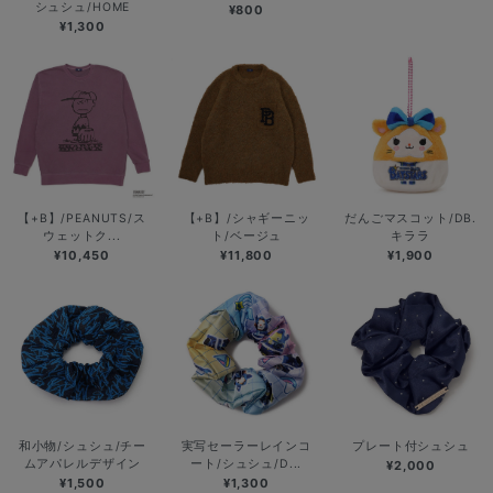
シュシュ/HOME
¥800
¥1,300
【+B】/PEANUTS/ス
【+B】/シャギーニッ
だんごマスコット/DB.
ウェットク...
ト/ベージュ
キララ
¥10,450
¥11,800
¥1,900
和小物/シュシュ/チー
実写セーラーレインコ
プレート付シュシュ
ムアパレルデザイン
ート/シュシュ/D...
¥2,000
¥1,500
¥1,300