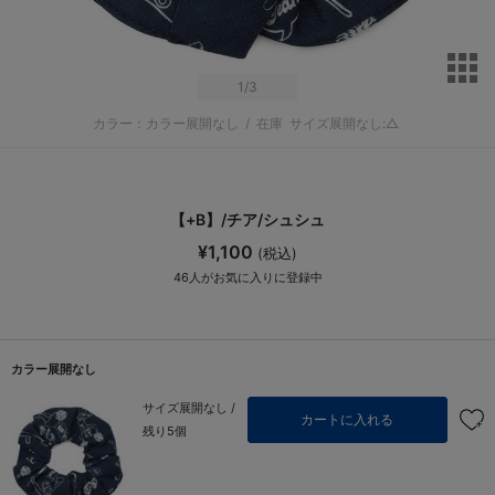
サ
1
/3
カラー：カラー展開なし
/
在庫
サイズ展開なし:△
【+B】/チア/シュシュ
¥1,100
(税込)
46
人がお気に入りに登録中
カラー展開なし
サイズ展開なし /
カートに入れる
残り5個