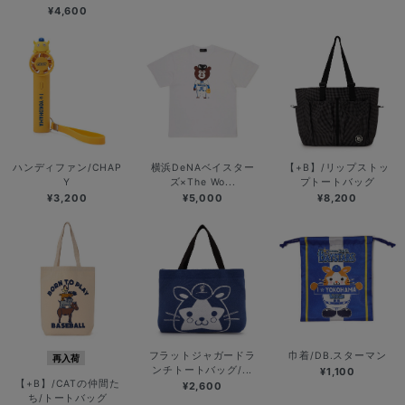
¥4,600
ハンディファン/CHAP
横浜DeNAベイスター
【+B】/リップストッ
Y
ズ×The Wo...
プトートバッグ
¥3,200
¥5,000
¥8,200
フラットジャガードラ
巾着/DB.スターマン
再入荷
ンチトートバッグ/...
¥1,100
【+B】/CATの仲間た
¥2,600
ち/トートバッグ