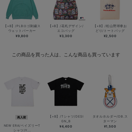
【+B】/PLBロゴ刺繍ス
【+B】/花札デザイン/
【+B】/松山野球拳お
ウェットパーカー
エコバッグ
どり/トートバッグ
¥9,800
¥3,300
¥2,500
この商品を買った人は、こんな商品も買っています
【+B】/Tシャツ/DESI
タオルホルダー/DB.ス
再入荷
GN_B
ターマン
NEW ERA/ペイズリーT
¥4,400
¥1,500
シャツ/Y...