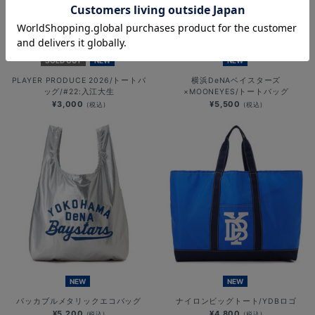
SOLD OUT
NEW
NEW
PLAYER PRODUCE 2026/トートバ
横浜DeNAベイスターズ
ッグ/#22:入江大生
×MOONEYES/トートバッグ
¥3,000
¥5,500
(税込)
(税込)
NEW
NEW
パッカブルメタリックエコバッグ
ナイロンビッグトート/YDBロゴ
¥5,200
¥4,800
(税込)
(税込)