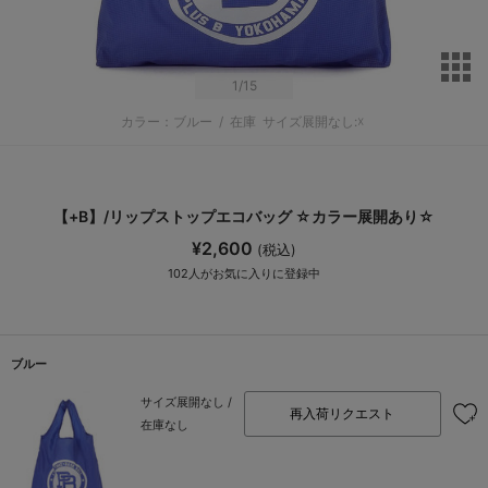
サ
1
/15
カラー：ブルー
/
在庫
サイズ展開なし:☓
【+B】/リップストップエコバッグ ☆カラー展開あり☆
¥2,600
(税込)
102
人がお気に入りに登録中
ブルー
サイズ展開なし /
再入荷リクエスト
在庫なし