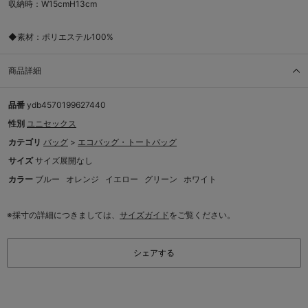
収納時：W15cmH13cm
◆素材：ポリエステル100%
商品詳細
品番
ydb4570199627440
性別
ユニセックス
カテゴリ
バッグ
>
エコバッグ・トートバッグ
サイズ
サイズ展開なし
カラー
ブルー
オレンジ
イエロー
グリーン
ホワイト
※採寸の詳細につきましては、
サイズガイド
をご覧ください。
シェアする