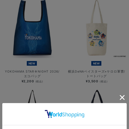
NEW
NEW
YOKOHAMA STAR☆NIGHT 2026/
横浜DeNAベイスターズ×ケロロ軍曹/
エコバッグ
トートバッグ
¥2,200
¥3,500
(税込)
(税込)