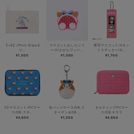
【+B】/Pitch Grips/E
マスコットおしりシリ
実写マスコット/4カッ
V...
ーズ/さがらワッペ...
トステッカー/D...
¥1,500
¥1,500
¥1,700
3Dマスコット/PCケー
缶バッジケース/DB.ス
キルティングPCケー
ス/DB.スタ...
ターマン＆DB...
ス/DB.キララ
¥4,800
¥1,300
¥4,800