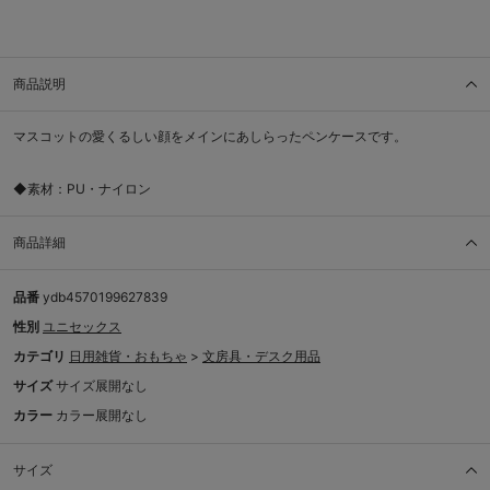
商品説明
マスコットの愛くるしい顔をメインにあしらったペンケースです。
◆素材：PU・ナイロン
商品詳細
品番
ydb4570199627839
性別
ユニセックス
カテゴリ
日用雑貨・おもちゃ
>
文房具・デスク用品
サイズ
サイズ展開なし
カラー
カラー展開なし
サイズ