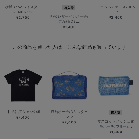
横浜DeNAベイスター
デニムペンケース/CHA
再入荷
ズ×MILKFE...
PY
PVCレザーペンポーチ/
¥2,750
¥2,400
デカ顔/DB....
¥1,400
この商品を買った人は、こんな商品も買っています
【+B】/Tシャツ045
収納ポーチ/DB.スター
再入荷
マン
¥4,400
マスコットメッシュ化
¥2,000
粧ポーチ/ブルー/...
¥1,800