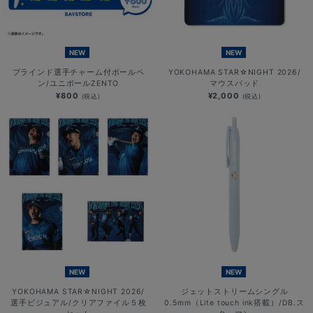
NEW
NEW
ブラインド選手チャーム付ボールペ
YOKOHAMA STAR☆NIGHT 2026/
ン/ユニボールZENTO
マウスパッド
¥800
¥2,000
(税込)
(税込)
NEW
NEW
YOKOHAMA STAR☆NIGHT 2026/
ジェットストリームシングル
選手ビジュアル/クリアファイル５枚
0.5mm（Lite touch ink搭載）/DB.ス