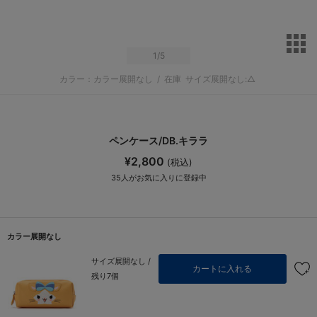
サ
1
/5
カラー：カラー展開なし
/
在庫
サイズ展開なし:△
ペンケース/DB.キララ
¥2,800
(税込)
35
人がお気に入りに登録中
カラー展開なし
サイズ展開なし /
カートに入れる
残り7個