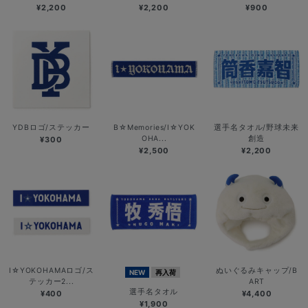
¥2,200
¥2,200
¥900
YDBロゴ/ステッカー
B☆Memories/I☆YOK
選手名タオル/野球未来
OHA...
創造
¥300
¥2,500
¥2,200
I☆YOKOHAMAロゴ/ス
ぬいぐるみキャップ/B
NEW
再入荷
テッカー2...
ART
選手名タオル
¥400
¥4,400
¥1,900