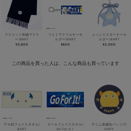
マスコット刺繍マフラ
フォトアクリルキーホ
ぷっくりスターキーホ
ー/BART
ルダー/BART
ルダー/BART
¥3,800
¥800
¥2,000
この商品を買った人は、こんな商品も買っています
デカ顔フェイスタオル/
エールフェイスタオル/
デニム刺繍缶バッジ/C
BART
Go For It！
HAPY