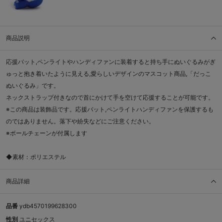
商品説明
応援バット,ペンライトやハンディファンに装着すると持ち手にぬいぐるみがぎ
ゅっと抱き着いたように見える,愛らしいデザインのマスコット商品,「だっこ
ぬいぐるみ」です。
ネックストラップ付きなので首にかけて手を空けて応援することが可能です。
※この商品は装飾品です。応援バット,ペンライトハンディファンを保護するも
のではありません。落下や紛失などにご注意ください。
※ボールチェーンが付属します
◆素材：ポリエステル
商品詳細
品番
ydb4570199628300
性別
ユニセックス