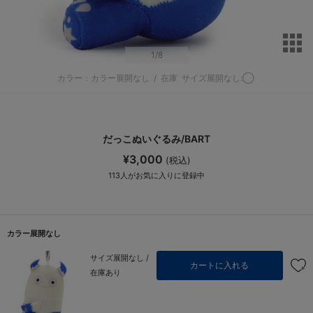
サ
1
/8
カラー：カラー展開なし
/
在庫
サイズ展開なし:◯
だっこぬいぐるみ/BART
¥3,000
(税込)
113
人がお気に入りに登録中
カラー展開なし
サイズ展開なし /
カートに入れる
在庫あり