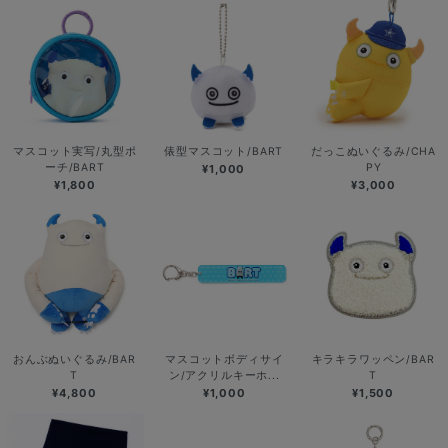
マスコット実写/丸型ポ
俵型マスコット/BART
だっこぬいぐるみ/CHA
ーチ/BART
PY
¥1,000
¥1,800
¥3,000
おんぶぬいぐるみ/BAR
マスコットボディサイ
キラキラワッペン/BAR
T
ン/アクリルキーホ...
T
¥4,800
¥1,000
¥1,500