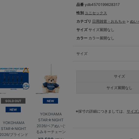
品番
ydb4570199628317
性別
ユニセックス
カテゴリ
日用雑貨・おもちゃ
>
ぬい
サイズ
サイズ展開なし
カラー
カラー展開なし
サイズ
サイズ
サイズ展開なし
SOLD OUT
NEW
NEW
※採寸の詳細につきましては、
サイズ
YOKOHAMA
STAR☆NIGHT
YOKOHAMA
2026/ベアぬいぐ
STAR☆NIGHT
るみキーチェーン
2026/ブラインド