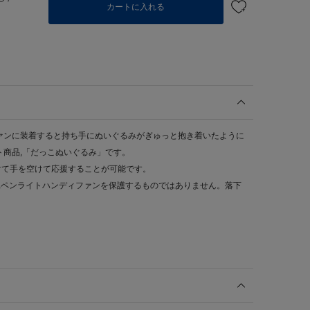
カートに入れる
ァンに装着すると持ち手にぬいぐるみがぎゅっと抱き着いたように
ト商品,「だっこぬいぐるみ」です。
けて手を空けて応援することが可能です。
,ペンライトハンディファンを保護するものではありません。落下