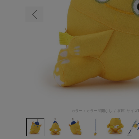
前の画像
カラー：カラー展開なし
/
在庫
サイズ