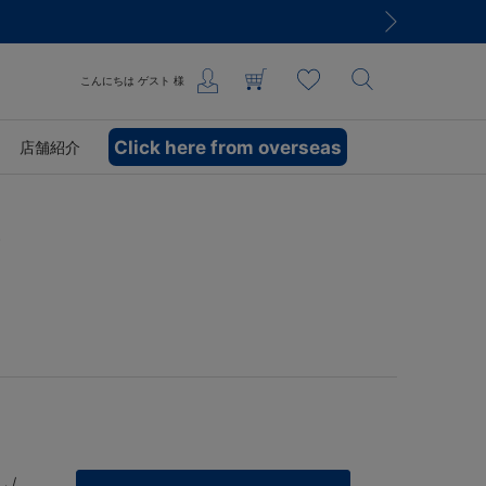
こんにちは
ゲスト
様
Click here from overseas
店舗紹介
Y
 /