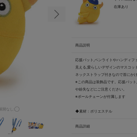
在庫あり
次の画像
商品説明
応援バット,ペンライトやハンディフ
見える,愛らしいデザインのマスコッ
ネックストラップ付きなので首にか
※この商品は装飾品です。応援バット
や紛失などにご注意ください。
※ボールチェーンが付属します
展開なし:◯
◆素材：ポリエステル
商品詳細