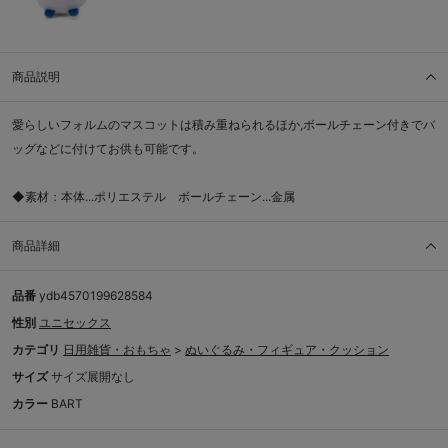
商品説明
愛らしいフォルムのマスコットは積み重ねられるほか,ボールチェーン付きでバ
ッグなどに付けてお供も可能です。
◆素材：本体...ポリエステル ボールチェーン...金属
商品詳細
品番
ydb4570199628584
性別
ユニセックス
カテゴリ
日用雑貨・おもちゃ
>
ぬいぐるみ・フィギュア・クッション
サイズ
サイズ展開なし
カラー
BART