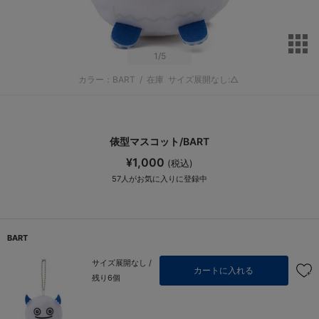
サ
1
/5
カラー：BART
/
在庫
サイズ展開なし:△
俵型マスコット/BART
¥1,000
(税込)
57
人がお気に入りに登録中
BART
サイズ展開なし /
カートに入れる
残り6個