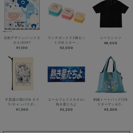
北欧デザイン/ハンドタ
ランチボックス3個セッ
レースシャツ
オル/BART
ト/DB.スター...
¥8,000
¥1,100
¥2,000
不思議の国のDB.キラ
エールフェイスタオル/
刺繍トートバッグ/DB.
ラ/キャンバスポ...
熱き星たちよ
スターマン＆D...
¥1,300
¥2,200
¥5,000