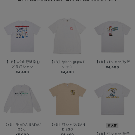
【+B】/松山野球拳お
【+B】/pitch grips/T
【+B】/Tシャツ/炒飯
どり/Tシャツ
シャツ
¥4,400
¥4,400
¥4,400
【+B】/NAIYA GAIYA/
【+B】/Tシャツ/SAN
再入荷
ロン...
DIEGO
【+B】/Tシャツ/餃子
¥5,000
¥4,400