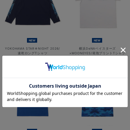
NEW
NEW
YOKOHAMA STAR☆NIGHT 2026/
横浜DeNAベイスターズ
速乾ロングTシャツ
×MOONEYES/発泡プリントTシャツ
¥6,701
¥5,000
(税込)
(税込)