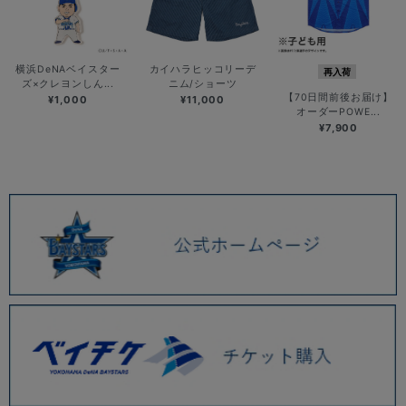
横浜DeNAベイスター
カイハラヒッコリーデ
再入荷
ズ×クレヨンしん...
ニム/ショーツ
【70日間前後お届け】
¥1,000
¥11,000
オーダーPOWE...
¥7,900