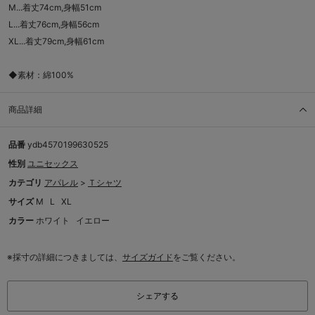
M...着丈74cm,身幅51cm
L...着丈76cm,身幅56cm
XL...着丈79cm,身幅61cm
◆素材：綿100%
商品詳細
品番
ydb4570199630525
性別
ユニセックス
カテゴリ
アパレル
>
Ｔシャツ
サイズ
M
L
XL
カラー
ホワイト
イエロー
※採寸の詳細につきましては、
サイズガイド
をご覧ください。
シェアする