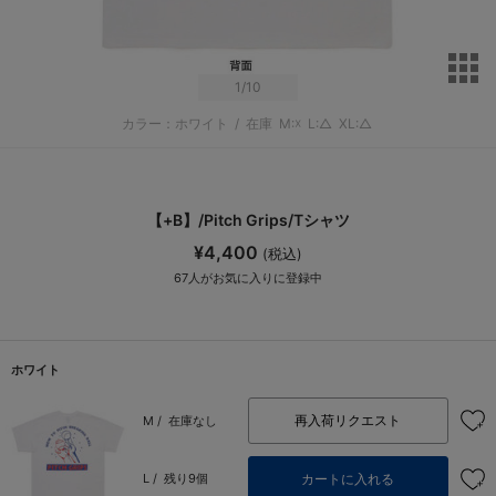
サ
1
/10
カラー：ホワイト
/
在庫
M:☓
L:△
XL:△
【+B】/Pitch Grips/Tシャツ
¥4,400
(税込)
67
人がお気に入りに登録中
ホワイト
再入荷リクエスト
M /
在庫なし
カートに入れる
L /
残り9個