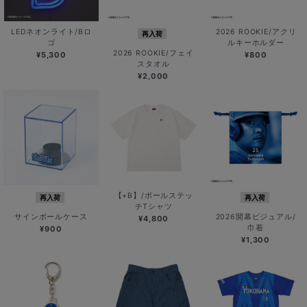
LEDネオンライト/Bロ
2026 ROOKIE/アクリ
再入荷
ゴ
ルキーホルダー
2026 ROOKIE/フェイ
¥5,300
¥800
スタオル
¥2,000
【+B】/ボールステッ
再入荷
再入荷
チTシャツ
サインボールケース
2026開幕ビジュアル/
¥4,800
巾着
¥900
¥1,300